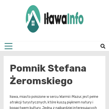
Skip
to
content
Najnowsze Informacje z Iławy i okolic
ilawai
Pomnik Stefana
Żeromskiego
Iława, miasto położone w sercu Warmii i Mazur, jest pełne
atrakcji turystycznych, które kuszą pięknem natury i
bogactwem kultury. Jedną z najbardziej interesujących