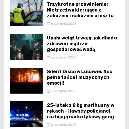
Trzykrotne przewinienie:
Nietrzeźwa kierująca z
zakazem i nakazem aresztu
6 sierpnia 2026
Upały wciąż trwają: jak dbać o
zdrowie i mądrze
gospodarować wodą
6 sierpnia 2026
Silent Disco w Lubawie: Noc
pełna tańca i muzycznych
emocji!
6 sierpnia 2026
25-latek z 8 kg marihuany w
rękach – iławscy policjanci
rozbijają narkotykowy gang
6 sierpnia 2026