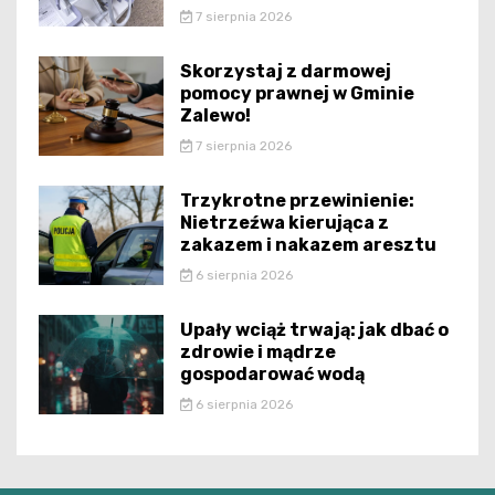
7 sierpnia 2026
Skorzystaj z darmowej
pomocy prawnej w Gminie
Zalewo!
7 sierpnia 2026
Trzykrotne przewinienie:
Nietrzeźwa kierująca z
zakazem i nakazem aresztu
6 sierpnia 2026
Upały wciąż trwają: jak dbać o
zdrowie i mądrze
gospodarować wodą
6 sierpnia 2026