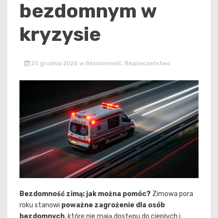
bezdomnym w
kryzysie
25 grudnia 2025
w
Bezdomność
,
Bezpieczeństwo
Bezdomność zimą: jak można pomóc?
Zimowa pora
roku stanowi
poważne zagrożenie dla osób
bezdomnych
, które nie mają dostępu do ciepłych i