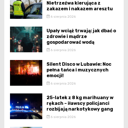
Nietrzeźwa kierująca z
zakazem i nakazem aresztu
6 sierpnia 2026
Upały wciąż trwają: jak dbać o
zdrowie i mądrze
gospodarować wodą
6 sierpnia 2026
Silent Disco w Lubawie: Noc
pełna tańca i muzycznych
emocji!
6 sierpnia 2026
25-latek z 8 kg marihuany w
rękach – iławscy policjanci
rozbijają narkotykowy gang
6 sierpnia 2026