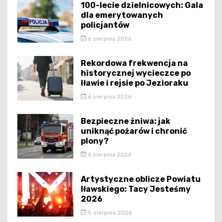
100-lecie dzielnicowych: Gala
dla emerytowanych
policjantów
6 sierpnia 2026
Rekordowa frekwencja na
historycznej wycieczce po
Iławie i rejsie po Jezioraku
6 sierpnia 2026
Bezpieczne żniwa: jak
uniknąć pożarów i chronić
plony?
6 sierpnia 2026
Artystyczne oblicze Powiatu
Iławskiego: Tacy Jesteśmy
2026
5 sierpnia 2026