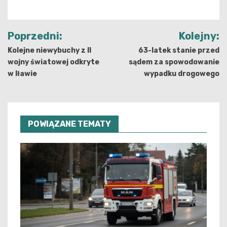
Nawigacja
Poprzedni:
Kolejny:
wpisu
Kolejne niewybuchy z II
63-latek stanie przed
wojny światowej odkryte
sądem za spowodowanie
w Iławie
wypadku drogowego
POWIĄZANE TEMATY