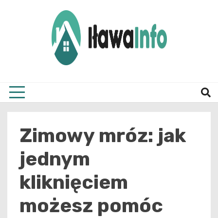
Skip
to
content
Najnowsze Informacje z Iławy i okolic
ilawai
Zimowy mróz: jak
jednym
kliknięciem
możesz pomóc