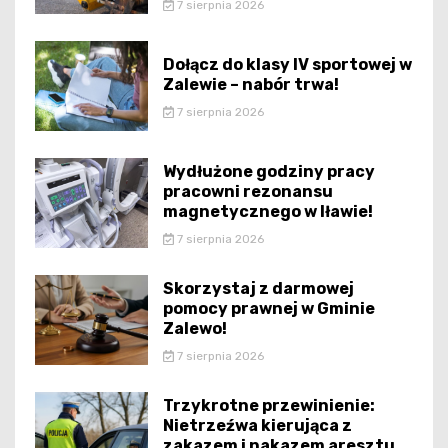
7 sierpnia 2026
Dołącz do klasy IV sportowej w
Zalewie – nabór trwa!
7 sierpnia 2026
Wydłużone godziny pracy
pracowni rezonansu
magnetycznego w Iławie!
7 sierpnia 2026
Skorzystaj z darmowej
pomocy prawnej w Gminie
Zalewo!
7 sierpnia 2026
Trzykrotne przewinienie:
Nietrzeźwa kierująca z
zakazem i nakazem aresztu