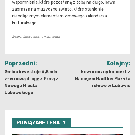
wspomnienia, które pozostaną z tobą na długo. Iława
zaprasza na muzyczne święto, które stanie się
nieodłącznym elementem zimowego kalendarza
kulturalnego.
Źródło: facebook.com/miastoilawa
Nawigacja
Poprzedni:
Kolejny:
wpisu
Gmina inwestuje 6,5 mln
Noworoczny koncert z
zł w nową drogę z firmą z
Maciejem Radtke: Muzyka
Nowego Miasta
i słowo w Lubawie
Lubawskiego
POWIĄZANE TEMATY