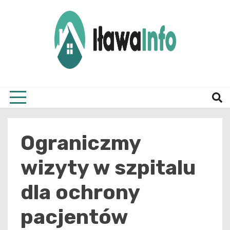
Skip
to
content
Najnowsze Informacje z Iławy i okolic
ilawai
Ograniczmy
wizyty w szpitalu
dla ochrony
pacjentów