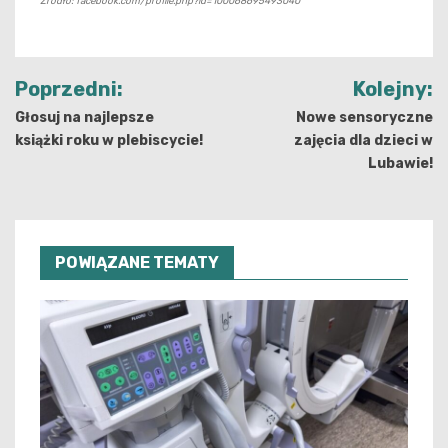
Źródło: facebook.com/profile.php?id=100068695493040
Nawigacja
Poprzedni:
Kolejny:
wpisu
Głosuj na najlepsze
Nowe sensoryczne
książki roku w plebiscycie!
zajęcia dla dzieci w
Lubawie!
POWIĄZANE TEMATY