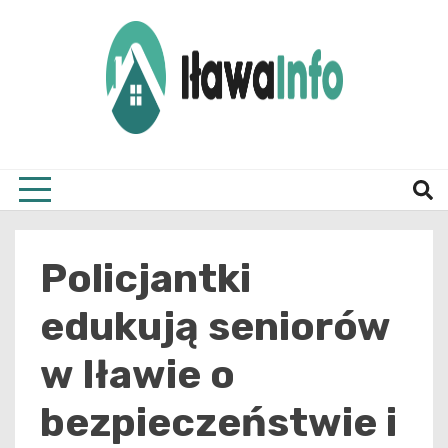
Skip
to
content
Najnowsze Informacje z Iławy i okolic
ilawai
Policjantki
edukują seniorów
w Iławie o
bezpieczeństwie i