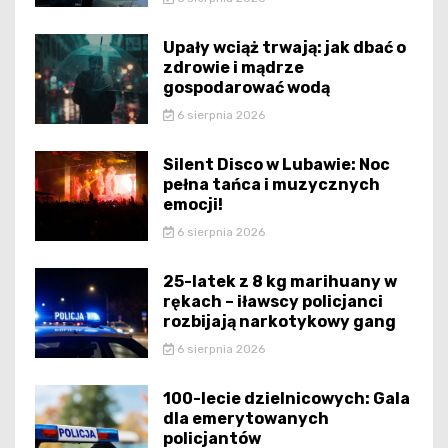
Upały wciąż trwają: jak dbać o
zdrowie i mądrze
gospodarować wodą
6 sierpnia 2026
Silent Disco w Lubawie: Noc
pełna tańca i muzycznych
emocji!
6 sierpnia 2026
25-latek z 8 kg marihuany w
rękach – iławscy policjanci
rozbijają narkotykowy gang
6 sierpnia 2026
100-lecie dzielnicowych: Gala
dla emerytowanych
policjantów