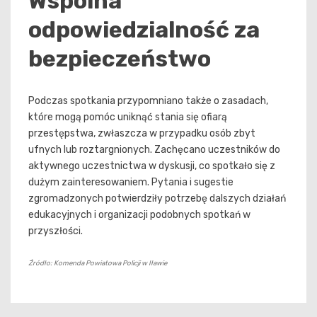
Wspólna
odpowiedzialność za
bezpieczeństwo
Podczas spotkania przypomniano także o zasadach,
które mogą pomóc uniknąć stania się ofiarą
przestępstwa, zwłaszcza w przypadku osób zbyt
ufnych lub roztargnionych. Zachęcano uczestników do
aktywnego uczestnictwa w dyskusji, co spotkało się z
dużym zainteresowaniem. Pytania i sugestie
zgromadzonych potwierdziły potrzebę dalszych działań
edukacyjnych i organizacji podobnych spotkań w
przyszłości.
Źródło: Komenda Powiatowa Policji w Iławie
Nawigacja