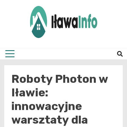
Skip
to
content
Najnowsze Informacje z Iławy i okolic
ilawai
Roboty Photon w
Iławie:
innowacyjne
warsztaty dla