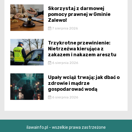
Skorzystaj z darmowej
pomocy prawnej w Gminie
Zalewo!
7 sierpnia 2026
Trzykrotne przewinienie:
Nietrzeźwa kierująca z
zakazem i nakazem aresztu
6 sierpnia 2026
Upały wciąż trwają: jak dbać o
zdrowie i mądrze
gospodarować wodą
6 sierpnia 2026
ilawainfo.pl - wszelkie prawa zastrzeżone