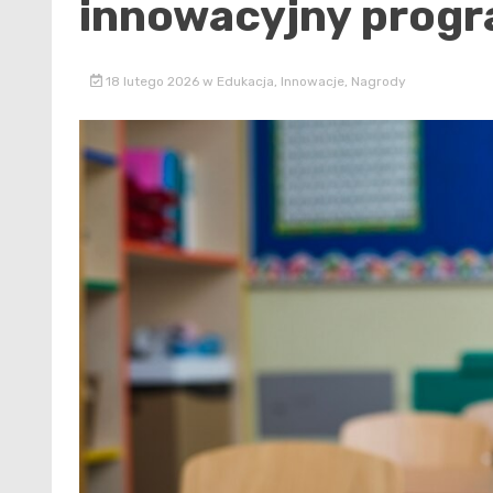
innowacyjny prog
18 lutego 2026
w
Edukacja
,
Innowacje
,
Nagrody