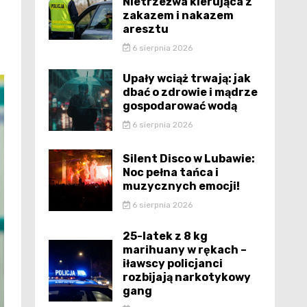
Nietrzeźwa kierująca z
zakazem i nakazem
aresztu
6 sierpnia 2026
Upały wciąż trwają: jak
dbać o zdrowie i mądrze
gospodarować wodą
6 sierpnia 2026
Silent Disco w Lubawie:
Noc pełna tańca i
muzycznych emocji!
6 sierpnia 2026
25-latek z 8 kg
marihuany w rękach –
iławscy policjanci
rozbijają narkotykowy
gang