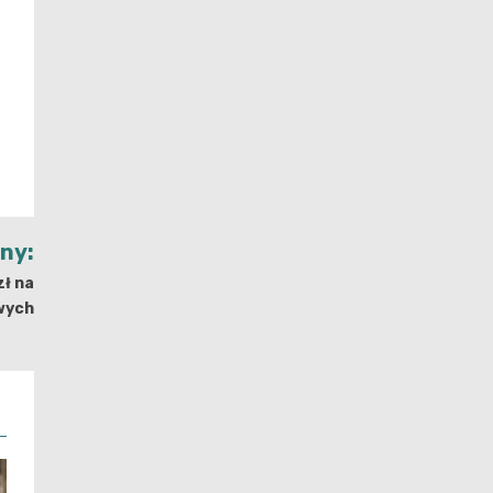
t
jny:
zł na
wych