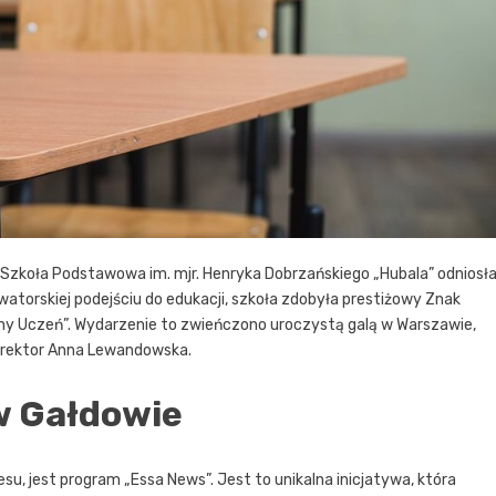
i, Szkoła Podstawowa im. mjr. Henryka Dobrzańskiego „Hubala” odniosł
owatorskiej podejściu do edukacji, szkoła zdobyła prestiżowy Znak
ny Uczeń”. Wydarzenie to zwieńczono uroczystą galą w Warszawie,
dyrektor Anna Lewandowska.
w Gałdowie
u, jest program „Essa News”. Jest to unikalna inicjatywa, która