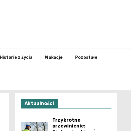
nfo.pl
Historie z życia
Wakacje
Pozostałe
Aktualności
Trzykrotne
przewinienie: