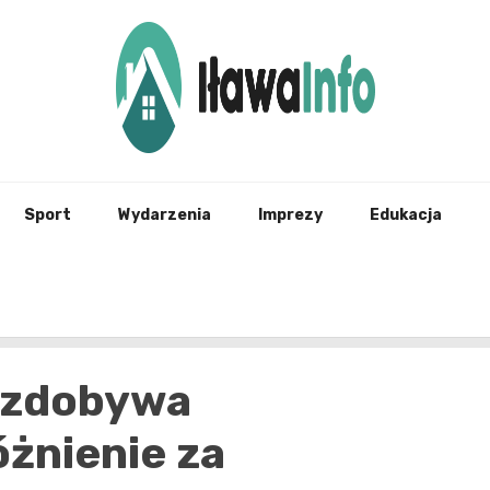
Najnowsze Informacje z Iławy i okolic
ilawai
Sport
Wydarzenia
Imprezy
Edukacja
 zdobywa
żnienie za