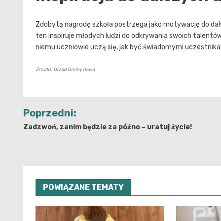
Zdobytą nagrodę szkoła postrzega jako motywację do dals
ten inspiruje młodych ludzi do odkrywania swoich talentów
niemu uczniowie uczą się, jak być świadomymi uczestnika
Źródło: Urząd Gminy Iława
Nawigacja
Poprzedni:
wpisu
Zadzwoń, zanim będzie za późno – uratuj życie!
POWIĄZANE TEMATY