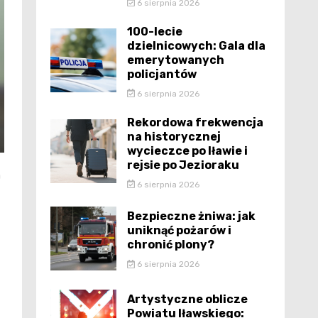
6 sierpnia 2026
100-lecie
dzielnicowych: Gala dla
emerytowanych
policjantów
6 sierpnia 2026
Rekordowa frekwencja
na historycznej
wycieczce po Iławie i
rejsie po Jezioraku
a
6 sierpnia 2026
Bezpieczne żniwa: jak
uniknąć pożarów i
chronić plony?
6 sierpnia 2026
Artystyczne oblicze
Powiatu Iławskiego: