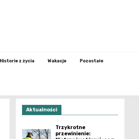
nfo.pl
Historie z życia
Wakacje
Pozostałe
Aktualności
Trzykrotne
przewinienie: