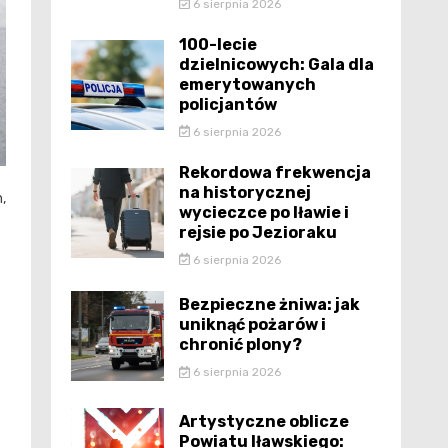
6 sierpnia 2026
100-lecie
dzielnicowych: Gala dla
emerytowanych
policjantów
6 sierpnia 2026
Rekordowa frekwencja
na historycznej
,
wycieczce po Iławie i
rejsie po Jezioraku
6 sierpnia 2026
Bezpieczne żniwa: jak
uniknąć pożarów i
chronić plony?
6 sierpnia 2026
Artystyczne oblicze
Powiatu Iławskiego: