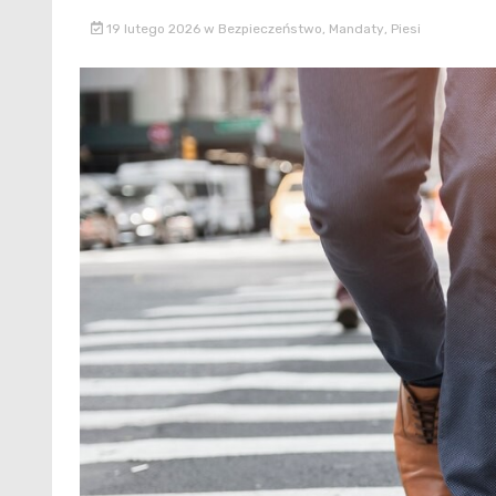
19 lutego 2026
w
Bezpieczeństwo
,
Mandaty
,
Piesi