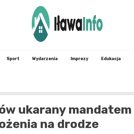
Najnowsze Informacje z Iławy i okolic
ilawai
Sport
Wydarzenia
Imprezy
Edukacja
ków ukarany mandatem
ożenia na drodze