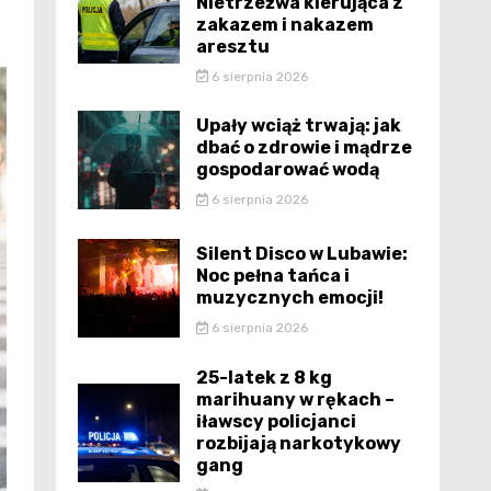
Nietrzeźwa kierująca z
zakazem i nakazem
aresztu
6 sierpnia 2026
Upały wciąż trwają: jak
dbać o zdrowie i mądrze
gospodarować wodą
6 sierpnia 2026
Silent Disco w Lubawie:
Noc pełna tańca i
muzycznych emocji!
6 sierpnia 2026
25-latek z 8 kg
marihuany w rękach –
iławscy policjanci
rozbijają narkotykowy
gang