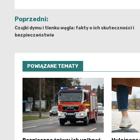
Nawigacja
Poprzedni:
wpisu
Czujki dymu i tlenku węgla: fakty o ich skuteczności i
bezpieczeństwie
POWIĄZANE TEMATY