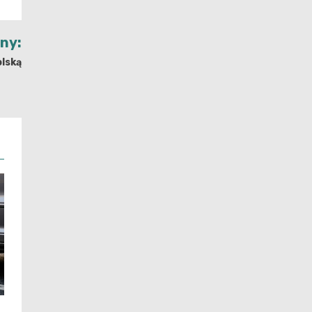
jny:
olską