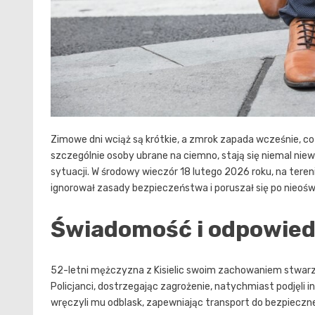
Zimowe dni wciąż są krótkie, a zmrok zapada wcześnie, c
szczególnie osoby ubrane na ciemno, stają się niemal ni
sytuacji. W środowy wieczór 18 lutego 2026 roku, na tereni
ignorował zasady bezpieczeństwa i poruszał się po nieoś
Świadomość i odpowied
52-letni mężczyzna z Kisielic swoim zachowaniem stwarzał 
Policjanci, dostrzegając zagrożenie, natychmiast podjęli
wręczyli mu odblask, zapewniając transport do bezpiec