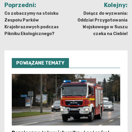
Nawigacja
Poprzedni:
Kolejny:
wpisu
Co zobaczymy na stoisku
Dołącz do wyzwania:
Zespołu Parków
Oddział Przygotowania
Krajobrazowych podczas
Wojskowego w Suszu
Pikniku Ekologicznego?
czeka na Ciebie!
POWIĄZANE TEMATY