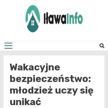
Skip
to
content
Najnowsze Informacje z Iławy i okolic
ilawai
Wakacyjne
bezpieczeństwo:
młodzież uczy się
unikać