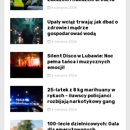
6 sierpnia 2026
Upały wciąż trwają: jak dbać o
zdrowie i mądrze
gospodarować wodą
6 sierpnia 2026
Silent Disco w Lubawie: Noc
pełna tańca i muzycznych
emocji!
6 sierpnia 2026
25-latek z 8 kg marihuany w
rękach – iławscy policjanci
rozbijają narkotykowy gang
6 sierpnia 2026
100-lecie dzielnicowych: Gala
dla emerytowanych