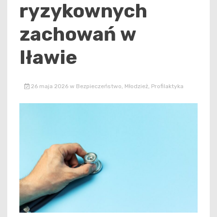
ryzykownych
zachowań w
Iławie
26 maja 2026
w
Bezpieczeństwo
,
Młodzież
,
Profilaktyka