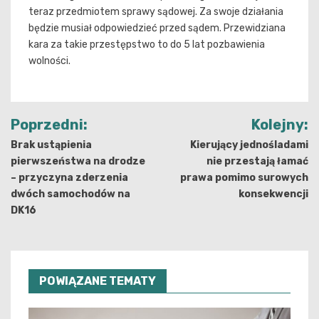
teraz przedmiotem sprawy sądowej. Za swoje działania
będzie musiał odpowiedzieć przed sądem. Przewidziana
kara za takie przestępstwo to do 5 lat pozbawienia
wolności.
Nawigacja
Poprzedni:
Kolejny:
wpisu
Brak ustąpienia
Kierujący jednośladami
pierwszeństwa na drodze
nie przestają łamać
– przyczyna zderzenia
prawa pomimo surowych
dwóch samochodów na
konsekwencji
DK16
POWIĄZANE TEMATY