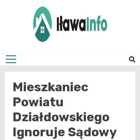
Skip
to
content
Najnowsze Informacje z Iławy i okolic
ilawai
Mieszkaniec
Powiatu
Działdowskiego
Ignoruje Sądowy