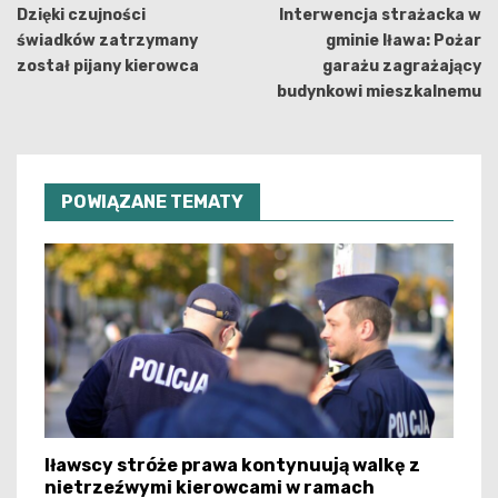
wpisu
Dzięki czujności
Interwencja strażacka w
świadków zatrzymany
gminie Iława: Pożar
został pijany kierowca
garażu zagrażający
budynkowi mieszkalnemu
POWIĄZANE TEMATY
Iławscy stróże prawa kontynuują walkę z
nietrzeźwymi kierowcami w ramach