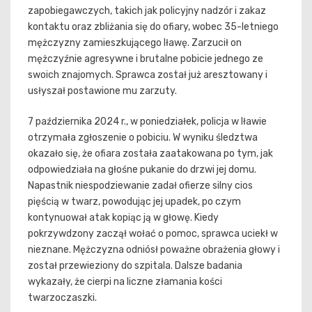
zapobiegawczych, takich jak policyjny nadzór i zakaz
kontaktu oraz zbliżania się do ofiary, wobec 35-letniego
mężczyzny zamieszkującego Iławę. Zarzucił on
mężczyźnie agresywne i brutalne pobicie jednego ze
swoich znajomych. Sprawca został już aresztowany i
usłyszał postawione mu zarzuty.
7 października 2024 r., w poniedziałek, policja w Iławie
otrzymała zgłoszenie o pobiciu. W wyniku śledztwa
okazało się, że ofiara została zaatakowana po tym, jak
odpowiedziała na głośne pukanie do drzwi jej domu.
Napastnik niespodziewanie zadał ofierze silny cios
pięścią w twarz, powodując jej upadek, po czym
kontynuował atak kopiąc ją w głowę. Kiedy
pokrzywdzony zaczął wołać o pomoc, sprawca uciekł w
nieznane. Mężczyzna odniósł poważne obrażenia głowy i
został przewieziony do szpitala. Dalsze badania
wykazały, że cierpi na liczne złamania kości
twarzoczaszki.