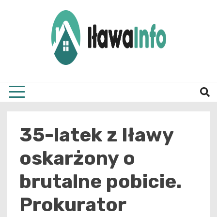
Skip
to
content
Najnowsze Informacje z Iławy i okolic
ilawai
35-latek z Iławy
oskarżony o
brutalne pobicie.
Prokurator