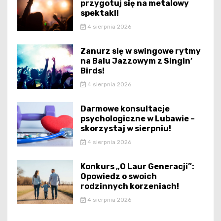
przygotuj się na metalowy
spektakl!
4 sierpnia 2026
Zanurz się w swingowe rytmy
na Balu Jazzowym z Singin’
Birds!
4 sierpnia 2026
Darmowe konsultacje
psychologiczne w Lubawie –
skorzystaj w sierpniu!
4 sierpnia 2026
Konkurs „O Laur Generacji”:
Opowiedz o swoich
rodzinnych korzeniach!
4 sierpnia 2026