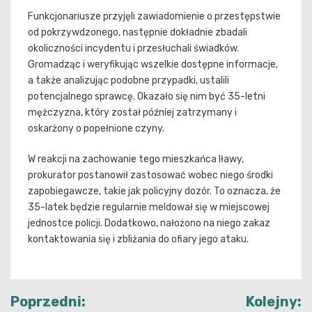
Funkcjonariusze przyjęli zawiadomienie o przestępstwie
od pokrzywdzonego, następnie dokładnie zbadali
okoliczności incydentu i przesłuchali świadków.
Gromadząc i weryfikując wszelkie dostępne informacje,
a także analizując podobne przypadki, ustalili
potencjalnego sprawcę. Okazało się nim być 35-letni
mężczyzna, który został później zatrzymany i
oskarżony o popełnione czyny.
W reakcji na zachowanie tego mieszkańca Iławy,
prokurator postanowił zastosować wobec niego środki
zapobiegawcze, takie jak policyjny dozór. To oznacza, że
35-latek będzie regularnie meldował się w miejscowej
jednostce policji. Dodatkowo, nałożono na niego zakaz
kontaktowania się i zbliżania do ofiary jego ataku.
Nawigacja
Poprzedni:
Kolejny: