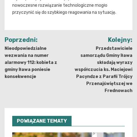
nowoczesne rozwiązanie technologiczne mogło
przyczynić się do szybkiego reagowania na sytuację.
Nawigacja
Poprzedni:
Kolejny:
wpisu
Nieodpowiedzialne
Przedstawiciele
wezwania na numer
samorządu Gminy Iława
alarmowy 112: kobieta z
składają wyrazy
gminy Iława poniesie
współczucia ks. Maciejowi
konsekwencje
Pacyndze z Parafii Trójcy
Przenajświętszej we
Frednowach
POWIĄZANE TEMATY