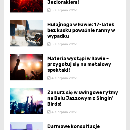
Jeziorakiem!
5 sierpnia 2026
Hulajnoga w Iławie: 17-latek
bez kasku poważnie ranny w
wypadku
5 sierpnia 2026
Materia wystąpi w Iławie –
przygotuj się na metalowy
spektakl!
4 sierpnia 2026
Zanurz się w swingowe rytmy
na Balu Jazzowym z Singin’
Birds!
4 sierpnia 2026
Darmowe konsultacje