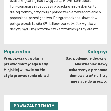
czasu znęcał się nad swoją żoną. W tym kontekście,
funkcjonariusze rozpoczęli procedurę niebieskiej karty
dla tej rodziny, przyjmując jednocześnie zawiadomienie o
popełnieniu przestępstwa. Po zgromadzeniu dowodów,
policja przedstawiła 39-latkowi zarzuty. Jak wynika z
decyzji sądu, mężczyznę czeka trzymiesięczny areszt.
Nawigacja
Poprzedni:
Kolejny:
wpisu
Propozycja odwołania
Sąd podejmuje decyzję:
przewodniczącego Rady
Mieszkaniec Iławy
Miejskiej w Iławie na tle
oskarżony o przemoc
stylu prowadzenia obrad
domową trafi na trzy
miesiące do aresztu
POWIĄZANE TEMATY