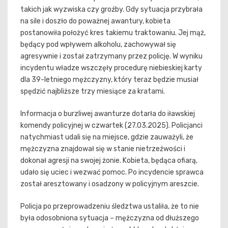
takich jak wyzwiska czy groźby. Gdy sytuacja przybrała
na sile i doszło do poważnej awantury, kobieta
postanowiła położyć kres takiemu traktowaniu. Jej mąż,
będący pod wpływem alkoholu, zachowywał się
agresywnie i został zatrzymany przez policję. W wyniku
incydentu władze wszczęły procedurę niebieskiej karty
dla 39-letniego mężczyzny, który teraz będzie musiał
spędzić najbliższe trzy miesiące za kratami.
Informacja o burzliwej awanturze dotarła do iławskiej
komendy policyjnej w czwartek (27.03.2025). Policjanci
natychmiast udali się na miejsce, gdzie zauważyli, że
mężczyzna znajdował się w stanie nietrzeźwości i
dokonał agresji na swojej żonie. Kobieta, będąca ofiarą,
udało się uciec i wezwać pomoc. Po incydencie sprawca
został aresztowany i osadzony w policyjnym areszcie.
Policja po przeprowadzeniu śledztwa ustaliła, że to nie
była odosobniona sytuacja – mężczyzna od dłuższego