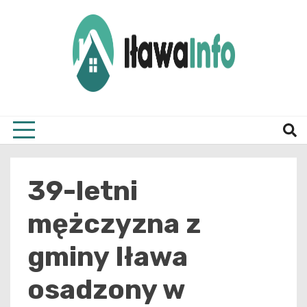
Skip
to
content
Najnowsze Informacje z Iławy i okolic
ilawai
39-letni
mężczyzna z
gminy Iława
osadzony w