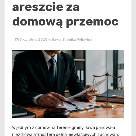
areszcie za
domową przemoc
3 kwietnia 2025
w
Iława
,
Kronika Policyjna
W jednym z domów na terenie gminy Iława panowała
niezdrowa atmosfera pełna niewłaściwych zachowań,