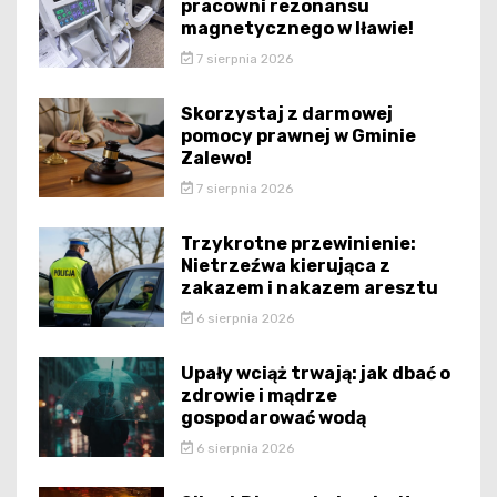
pracowni rezonansu
magnetycznego w Iławie!
7 sierpnia 2026
Skorzystaj z darmowej
pomocy prawnej w Gminie
Zalewo!
7 sierpnia 2026
Trzykrotne przewinienie:
Nietrzeźwa kierująca z
zakazem i nakazem aresztu
6 sierpnia 2026
Upały wciąż trwają: jak dbać o
zdrowie i mądrze
gospodarować wodą
6 sierpnia 2026