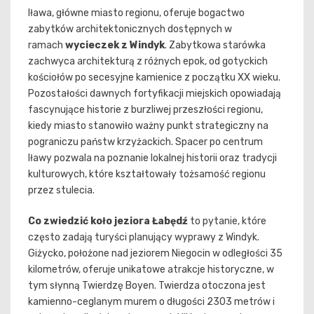
Iława, główne miasto regionu, oferuje bogactwo
zabytków architektonicznych dostępnych w
ramach
wycieczek z Windyk
. Zabytkowa starówka
zachwyca architekturą z różnych epok, od gotyckich
kościołów po secesyjne kamienice z początku XX wieku.
Pozostałości dawnych fortyfikacji miejskich opowiadają
fascynujące historie z burzliwej przeszłości regionu,
kiedy miasto stanowiło ważny punkt strategiczny na
pograniczu państw krzyżackich. Spacer po centrum
Iławy pozwala na poznanie lokalnej historii oraz tradycji
kulturowych, które kształtowały tożsamość regionu
przez stulecia.
Co zwiedzić koło jeziora Łabędź
to pytanie, które
często zadają turyści planujący wyprawy z Windyk.
Giżycko, położone nad jeziorem Niegocin w odległości 35
kilometrów, oferuje unikatowe atrakcje historyczne, w
tym słynną Twierdzę Boyen. Twierdza otoczona jest
kamienno-ceglanym murem o długości 2303 metrów i