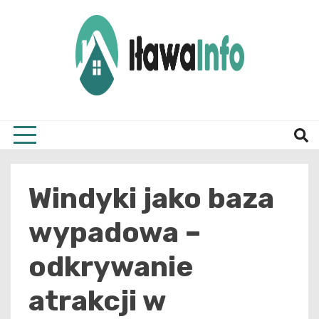
Skip
to
content
Najnowsze Informacje z Iławy i okolic
ilawai
Windyki jako baza
wypadowa –
odkrywanie
atrakcji w