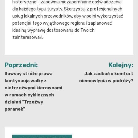
historyczne – zapewnia niezapomniane doświadczenia
dla każdego typu turysty. Skorzystaj z profesjonalnych
usług lokalnych przewodników, aby w pełni wykorzystać
potencjał tego wyjątkowego regionu i zaplanować
idealną wyprawę dostosowaną do Twoich
zainteresowań.
Nawigacja
Poprzedni:
Kolejny:
wpisu
Iławscy stróże prawa
Jak zadbać o komfort
kontynuują walkę z
niemowlęcia w podróży?
nietrzeźwymi kierowcami
w ramach cyklicznych
działań "Trzeźwy
poranek"