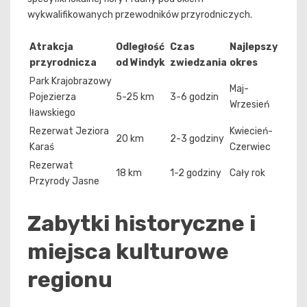
wykwalifikowanych przewodników przyrodniczych.
Atrakcja
Odległość
Czas
Najlepszy
przyrodnicza
od Windyk
zwiedzania
okres
Park Krajobrazowy
Maj-
Pojezierza
5-25 km
3-6 godzin
Wrzesień
Iławskiego
Rezerwat Jeziora
Kwiecień-
20 km
2-3 godziny
Karaś
Czerwiec
Rezerwat
18 km
1-2 godziny
Cały rok
Przyrody Jasne
Zabytki historyczne i
miejsca kulturowe
regionu