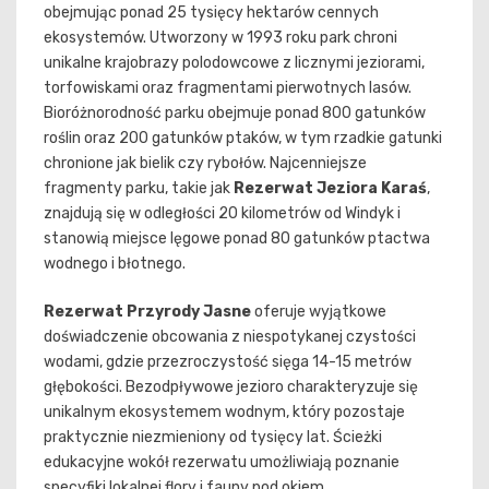
obejmując ponad 25 tysięcy hektarów cennych
ekosystemów. Utworzony w 1993 roku park chroni
unikalne krajobrazy polodowcowe z licznymi jeziorami,
torfowiskami oraz fragmentami pierwotnych lasów.
Bioróżnorodność parku obejmuje ponad 800 gatunków
roślin oraz 200 gatunków ptaków, w tym rzadkie gatunki
chronione jak bielik czy rybołów. Najcenniejsze
fragmenty parku, takie jak
Rezerwat Jeziora Karaś
,
znajdują się w odległości 20 kilometrów od Windyk i
stanowią miejsce lęgowe ponad 80 gatunków ptactwa
wodnego i błotnego.
Rezerwat Przyrody Jasne
oferuje wyjątkowe
doświadczenie obcowania z niespotykanej czystości
wodami, gdzie przezroczystość sięga 14-15 metrów
głębokości. Bezodpływowe jezioro charakteryzuje się
unikalnym ekosystemem wodnym, który pozostaje
praktycznie niezmieniony od tysięcy lat. Ścieżki
edukacyjne wokół rezerwatu umożliwiają poznanie
specyfiki lokalnej flory i fauny pod okiem