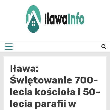
Skip
to
content
Najnowsze Informacje z Iławy i okolic
ilawai
Iława:
Świętowanie 700-
lecia kościoła i 50-
lecia parafii w