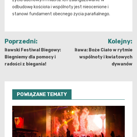
odbudowę kościoła i wspólnoty jest nieocenione i
stanowi fundament obecnego życia parafialnego.
Nawigacja
Poprzedni:
Kolejny:
wpisu
Iławski Festiwal Biegowy:
Iława: Boże Ciało w rytmie
Biegniemy dla pomocy i
wspólnoty i kwiatowych
radości z biegania!
dywanów
POWIĄZANE TEMATY