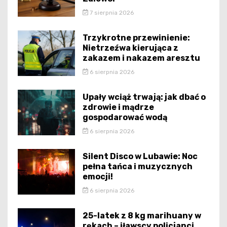
7 sierpnia 2026
Trzykrotne przewinienie:
Nietrzeźwa kierująca z
zakazem i nakazem aresztu
6 sierpnia 2026
Upały wciąż trwają: jak dbać o
zdrowie i mądrze
gospodarować wodą
6 sierpnia 2026
Silent Disco w Lubawie: Noc
pełna tańca i muzycznych
emocji!
6 sierpnia 2026
25-latek z 8 kg marihuany w
rękach – iławscy policjanci