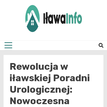
Skip
to
content
Najnowsze Informacje z Iławy i okolic
ilawai
Rewolucja w
iławskiej Poradni
Urologicznej:
Nowoczesna