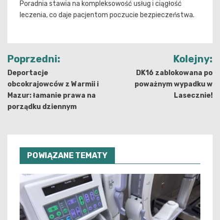
Poradnia stawia na kompleksowość usług i ciągłość
leczenia, co daje pacjentom poczucie bezpieczeństwa.
Nawigacja
Poprzedni:
Kolejny:
wpisu
Deportacje
DK16 zablokowana po
obcokrajowców z Warmii i
poważnym wypadku w
Mazur: łamanie prawa na
Lasecznie!
porządku dziennym
POWIĄZANE TEMATY