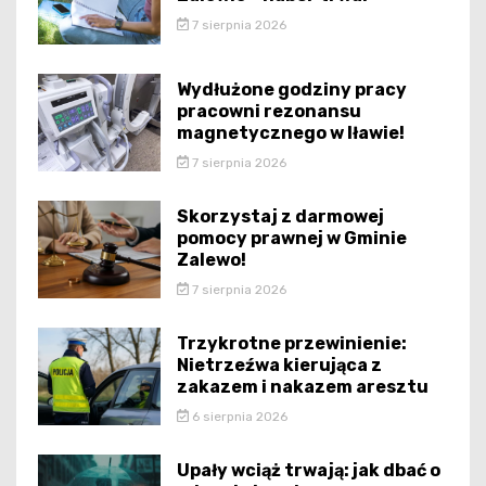
7 sierpnia 2026
Wydłużone godziny pracy
pracowni rezonansu
magnetycznego w Iławie!
7 sierpnia 2026
Skorzystaj z darmowej
pomocy prawnej w Gminie
Zalewo!
7 sierpnia 2026
Trzykrotne przewinienie:
Nietrzeźwa kierująca z
zakazem i nakazem aresztu
6 sierpnia 2026
Upały wciąż trwają: jak dbać o