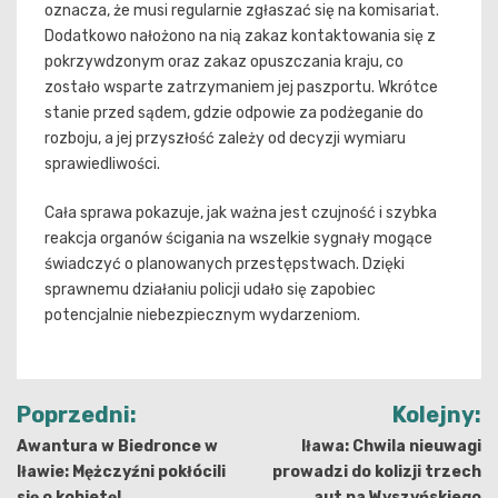
oznacza, że musi regularnie zgłaszać się na komisariat.
Dodatkowo nałożono na nią zakaz kontaktowania się z
pokrzywdzonym oraz zakaz opuszczania kraju, co
zostało wsparte zatrzymaniem jej paszportu. Wkrótce
stanie przed sądem, gdzie odpowie za podżeganie do
rozboju, a jej przyszłość zależy od decyzji wymiaru
sprawiedliwości.
Cała sprawa pokazuje, jak ważna jest czujność i szybka
reakcja organów ścigania na wszelkie sygnały mogące
świadczyć o planowanych przestępstwach. Dzięki
sprawnemu działaniu policji udało się zapobiec
potencjalnie niebezpiecznym wydarzeniom.
Nawigacja
Poprzedni:
Kolejny:
wpisu
Awantura w Biedronce w
Iława: Chwila nieuwagi
Iławie: Mężczyźni pokłócili
prowadzi do kolizji trzech
się o kobietę!
aut na Wyszyńskiego