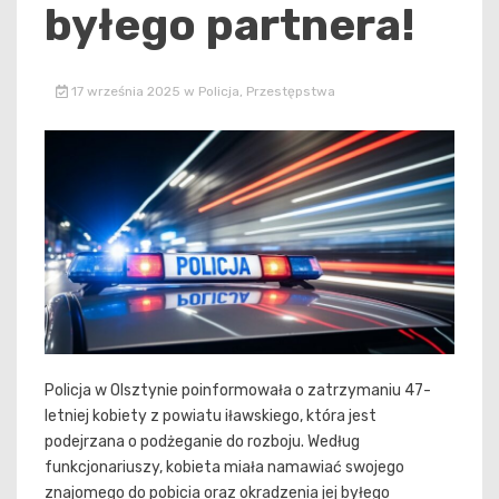
byłego partnera!
17 września 2025
w
Policja
,
Przestępstwa
Policja w Olsztynie poinformowała o zatrzymaniu 47-
letniej kobiety z powiatu iławskiego, która jest
podejrzana o podżeganie do rozboju. Według
funkcjonariuszy, kobieta miała namawiać swojego
znajomego do pobicia oraz okradzenia jej byłego