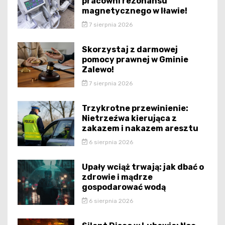
pracowni rezonansu
magnetycznego w Iławie!
7 sierpnia 2026
Skorzystaj z darmowej
pomocy prawnej w Gminie
Zalewo!
7 sierpnia 2026
Trzykrotne przewinienie:
Nietrzeźwa kierująca z
zakazem i nakazem aresztu
6 sierpnia 2026
Upały wciąż trwają: jak dbać o
zdrowie i mądrze
gospodarować wodą
6 sierpnia 2026