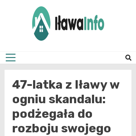
Skip
to
content
Najnowsze Informacje z Iławy i okolic
ilawai
47-latka z Iławy w
ogniu skandalu:
podżegała do
rozboju swojego