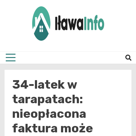
Skip
to
content
Najnowsze Informacje z Iławy i okolic
ilawai
34-latek w
tarapatach:
nieopłacona
faktura może