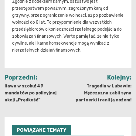
Zgodnie z kodeksem karnym, oszustwo jest
przestępstwem poważnym, zagrożonym karą od
grzywny, przez ograniczenie wolności, aż po pozbawienie
wolności do 8 lat. To przypomnienie dla wszystkich
przedsiębiorców o konieczności rzetelnego podejścia do
zobowiązań finansowych. Warto pamiętać, że nie tylko
cywilne, ale i karne konsekwencje mogą wynikać z
nierzetelnych działań finansowych.
Nawigacja
Poprzedni:
Kolejny:
wpisu
Iława w szoku! 49
Tragedia w Lubawie:
mandatów po policyjnej
Mężczyzna zabił syna
akcji „Prędkość”
partnerki i ranił ją nożem!
POWIĄZANE TEMATY