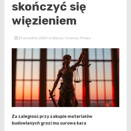
skończyć się
więzieniem
21 września 2025
w
Biznes
,
Finanse
,
Prawo
Za zaległość przy zakupie materiałów
budowlanych grozi mu surowa kara