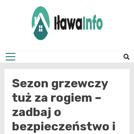
Skip
to
content
Najnowsze Informacje z Iławy i okolic
ilawai
Sezon grzewczy
tuż za rogiem –
zadbaj o
bezpieczeństwo i