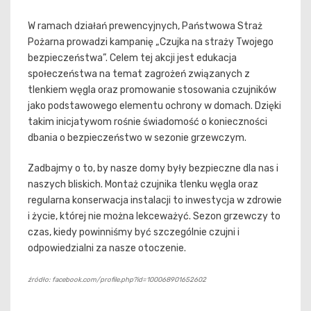
W ramach działań prewencyjnych, Państwowa Straż
Pożarna prowadzi kampanię „Czujka na straży Twojego
bezpieczeństwa”. Celem tej akcji jest edukacja
społeczeństwa na temat zagrożeń związanych z
tlenkiem węgla oraz promowanie stosowania czujników
jako podstawowego elementu ochrony w domach. Dzięki
takim inicjatywom rośnie świadomość o konieczności
dbania o bezpieczeństwo w sezonie grzewczym.
Zadbajmy o to, by nasze domy były bezpieczne dla nas i
naszych bliskich. Montaż czujnika tlenku węgla oraz
regularna konserwacja instalacji to inwestycja w zdrowie
i życie, której nie można lekceważyć. Sezon grzewczy to
czas, kiedy powinniśmy być szczególnie czujni i
odpowiedzialni za nasze otoczenie.
źródło: facebook.com/profile.php?id=100068901652602