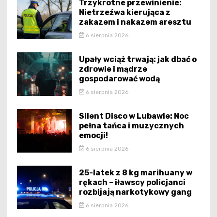
Trzykrotne przewinienie:
Nietrzeźwa kierująca z
zakazem i nakazem aresztu
6 sierpnia 2026
Upały wciąż trwają: jak dbać o
zdrowie i mądrze
gospodarować wodą
6 sierpnia 2026
Silent Disco w Lubawie: Noc
pełna tańca i muzycznych
emocji!
6 sierpnia 2026
25-latek z 8 kg marihuany w
rękach – iławscy policjanci
rozbijają narkotykowy gang
6 sierpnia 2026