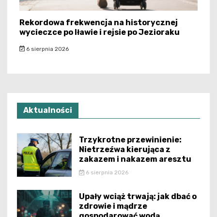
Rekordowa frekwencja na historycznej
wycieczce po Iławie i rejsie po Jezioraku
6 sierpnia 2026
Aktualności
Trzykrotne przewinienie:
Nietrzeźwa kierująca z
zakazem i nakazem aresztu
6 sierpnia 2026
Upały wciąż trwają: jak dbać o
zdrowie i mądrze
gospodarować wodą