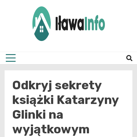
Skip
to
content
Najnowsze Informacje z Iławy i okolic
ilawai
Odkryj sekrety
książki Katarzyny
Glinki na
wyjątkowym