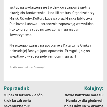
Wstęp na wydarzenie jest wolny, co stanowi świetną
okazję dla fanów teatru, kina i literatury. Organizatorzy –
Miejski Ośrodek Kultury Lubawa oraz Miejska Biblioteka
Publiczna Lubawa – serdecznie zapraszają wszystkich,
którzy pragną spędzić wieczór w inspirującym
towarzystwie.
Nie przegap szansy na spotkanie z Katarzyną Glinką i
odkrycie jej fascynującej opowieści. Przygotuj się na
wyjątkowy wieczór pełen emocji i inspiracji!
źródło: facebook.com/lubawapl
Nawigacja
Poprzedni:
Kolejny:
wpisu
10 października – Zrób
Nowe kontrole hałasu:
krok ku zdrowiu
Mandaty dla głośnych
psychicznemu!
pojazdów już w drodze