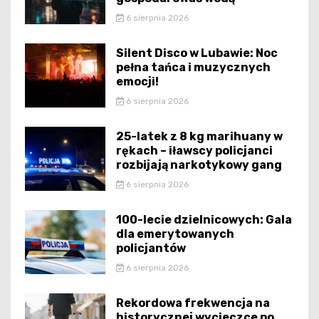
6 sierpnia 2026
Silent Disco w Lubawie: Noc
pełna tańca i muzycznych
emocji!
6 sierpnia 2026
25-latek z 8 kg marihuany w
rękach – iławscy policjanci
rozbijają narkotykowy gang
6 sierpnia 2026
100-lecie dzielnicowych: Gala
dla emerytowanych
policjantów
6 sierpnia 2026
Rekordowa frekwencja na
historycznej wycieczce po