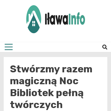
Skip
to
content
Najnowsze Informacje z Iławy i okolic
ilawai
Stwórzmy razem
magiczną Noc
Bibliotek pełną
twórczych