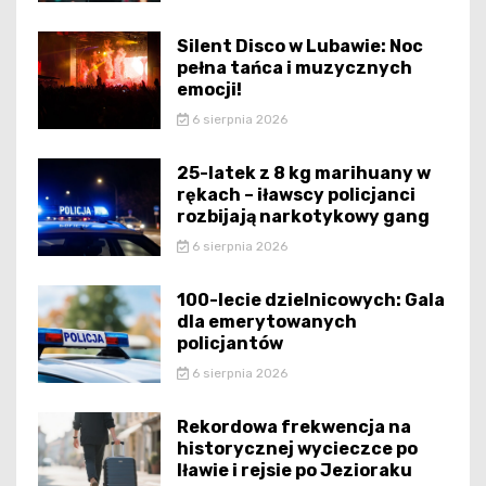
Silent Disco w Lubawie: Noc
pełna tańca i muzycznych
emocji!
6 sierpnia 2026
25-latek z 8 kg marihuany w
rękach – iławscy policjanci
rozbijają narkotykowy gang
6 sierpnia 2026
100-lecie dzielnicowych: Gala
dla emerytowanych
policjantów
6 sierpnia 2026
Rekordowa frekwencja na
historycznej wycieczce po
Iławie i rejsie po Jezioraku