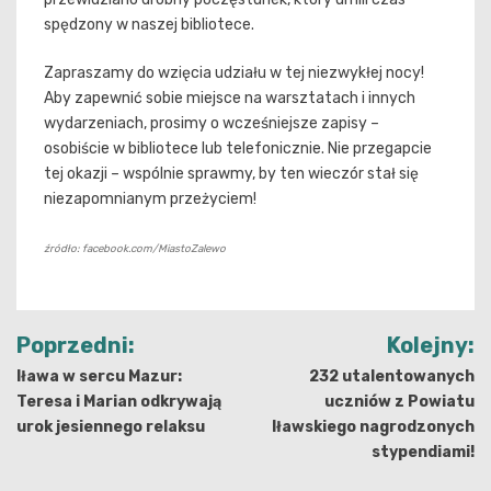
spędzony w naszej bibliotece.
Zapraszamy do wzięcia udziału w tej niezwykłej nocy!
Aby zapewnić sobie miejsce na warsztatach i innych
wydarzeniach, prosimy o wcześniejsze zapisy –
osobiście w bibliotece lub telefonicznie. Nie przegapcie
tej okazji – wspólnie sprawmy, by ten wieczór stał się
niezapomnianym przeżyciem!
źródło: facebook.com/MiastoZalewo
Nawigacja
Poprzedni:
Kolejny:
wpisu
Iława w sercu Mazur:
232 utalentowanych
Teresa i Marian odkrywają
uczniów z Powiatu
urok jesiennego relaksu
Iławskiego nagrodzonych
stypendiami!