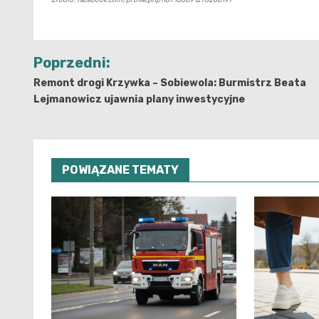
Nawigacja
Poprzedni:
wpisu
Remont drogi Krzywka – Sobiewola: Burmistrz Beata
Lejmanowicz ujawnia plany inwestycyjne
POWIĄZANE TEMATY