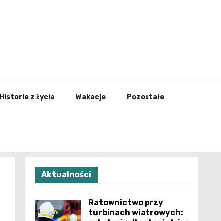
nfo.pl
Historie z życia
Wakacje
Pozostałe
Aktualności
Ratownictwo przy
turbinach wiatrowych: