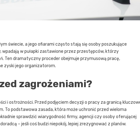
łym świecie, a jego ofiarami często stają się osoby poszukujące
 wpadają w pułapki zastawione przez przestępców, którzy
żeń. Ten dramatyczny proceder obejmuje przymusową pracę,
e zyski jego organizatorom.
rzed zagrożeniami?
ci i ostrożności. Przed podjęciem decyzji o pracy za granicą kluczow
m. To podstawowa zasada, która może uchronić przed wieloma
adnie sprawdzić wiarygodność firmy, agencji czy osoby oferującej
doradcą – jeśli coś budzi niepokój, lepiej zrezygnować z planów.