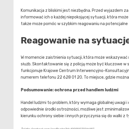
Komunikacja z bliskimi jest niezbędna. Przed wyjazdem za 
informować ich o każdej niepokojącej sytuacji, która może 
także może pomóc w szybkim reagowaniu na potencjalne 
Reagowanie na sytuacj
W momencie zaistnienia sytuacji, która może wskazywać 
służb. Skontaktowanie się z policją może być kluczowe w 
funkcjonuje Krajowe Centrum Interwencyjno-Konsultacyjne 
numerem telefonu 22 628 01 20. To miejsce, gdzie można
Podsumowanie: ochrona przed handlem ludźmi
Handel ludźmi to problem, który wymaga globalnej uwagi 
odpowiednie środki ostrożności, możliwe jest zminimalizow
kierunku ochrony siebie i innych przyczynia się do walki
Źródło: facebook.com/profile.php?id=100091270266197