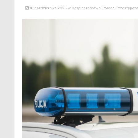
18 października 2025
w
Bezpieczeństwo
,
Pomoc
,
Przestępcz