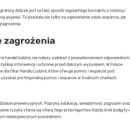
granicę dobrze jest ustalić sposób regularnego kontaktu z rodziną i
się pojawić. To pozwala nie tylko na zapewnienie sobie wsparcia, ale
zagrożenia.
e zagrożenia
na handel ludźmi, nie należy zwlekać z powiadomieniem odpowiednich
szybkiej interwencji i ochronie przed dalszym wyzyskiem. W Polsce
dla Ofiar Handlu Ludźmi, które oferuje pomoc i wsparcie pod
 uzyskać profesjonalną pomoc i wsparcie w trudnych chwilach.
i działań prewencyjnych. Poprzez edukację, świadomość zagrożeń ora
anie ryzyka stania się ofiarą tego przestępstwa. Każdy krok podjęty 
 z tym niebezpiecznym procederem.