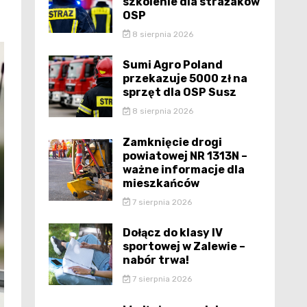
szkolenie dla strażaków
OSP
8 sierpnia 2026
Sumi Agro Poland
przekazuje 5000 zł na
sprzęt dla OSP Susz
8 sierpnia 2026
Zamknięcie drogi
powiatowej NR 1313N –
ważne informacje dla
mieszkańców
7 sierpnia 2026
Dołącz do klasy IV
sportowej w Zalewie –
nabór trwa!
7 sierpnia 2026