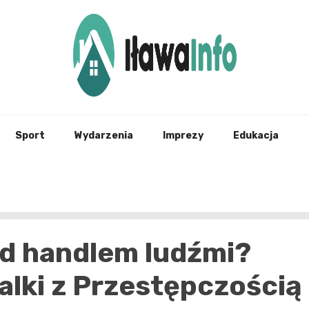
Najnowsze Informacje z Iławy i okolic
ilawai
Sport
Wydarzenia
Imprezy
Edukacja
ed handlem ludźmi?
alki z Przestępczością