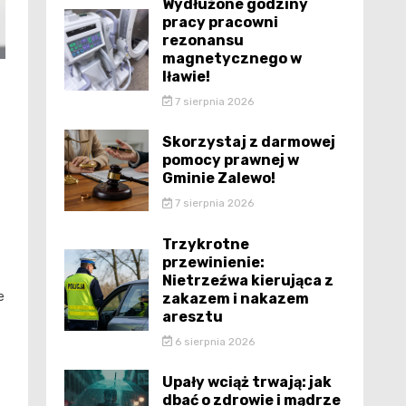
Wydłużone godziny
pracy pracowni
rezonansu
magnetycznego w
Iławie!
7 sierpnia 2026
Skorzystaj z darmowej
pomocy prawnej w
Gminie Zalewo!
7 sierpnia 2026
Trzykrotne
przewinienie:
Nietrzeźwa kierująca z
e
zakazem i nakazem
aresztu
6 sierpnia 2026
Upały wciąż trwają: jak
dbać o zdrowie i mądrze