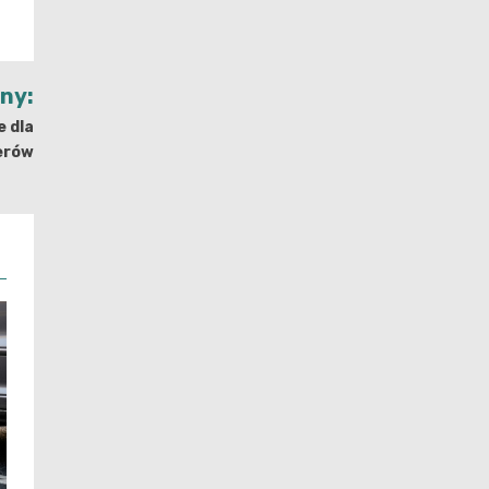
jny:
e dla
erów