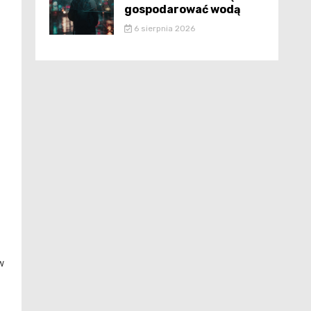
gospodarować wodą
6 sierpnia 2026
z
w