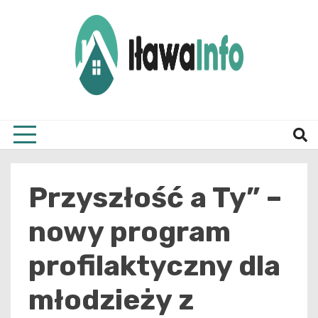
Skip
to
content
Najnowsze Informacje z Iławy i okolic
ilawai
Przyszłość a Ty” –
nowy program
profilaktyczny dla
młodzieży z