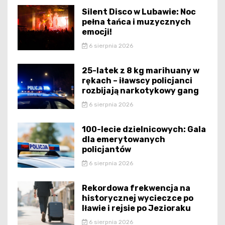
Silent Disco w Lubawie: Noc
pełna tańca i muzycznych
emocji!
6 sierpnia 2026
25-latek z 8 kg marihuany w
rękach – iławscy policjanci
rozbijają narkotykowy gang
6 sierpnia 2026
100-lecie dzielnicowych: Gala
dla emerytowanych
policjantów
6 sierpnia 2026
Rekordowa frekwencja na
historycznej wycieczce po
Iławie i rejsie po Jezioraku
6 sierpnia 2026