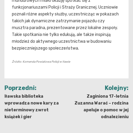
mundurowych miało okazję spotkać się z
funkcjonariuszami Policji i Straży Granicznej. Uczniowie
poznali różne aspekty służby, uczestnicząc w pokazach
takich jak dynamiczne zatrzymanie pojazdu czy
musztra paradna, prezentowane przez lokalne zespoły.
Takie spotkania nie tylko edukują, ale także inspirują
młodzież do aktywnego uczestnictwa w budowaniu
bezpieczniejszego społeczeństwa.
Źródło: Komenda Powiatowa Policji w Iławie
Nawigacja
Poprzedni:
Kolejny:
wpisu
Iławska biblioteka
Zaginiona 17-letnia
wprowadza nowe kary za
Zuzanna Warać – rodzina
nieterminowy zwrot
apeluje o pomoc w jej
książek i gier
odnalezieniu