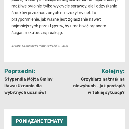
możliwe było nie tylko wykrycie sprawcy, ale i odzyskanie
środków przeznaczonych na szczytny cel. To
przypomnienie, jak ważne jest zgłaszanie nawet
najmniejszych przestępstw, by umożliwić organom
ścigania skuteczną reakcję.
Źródło: Komenda Powiatowa Policji w Iławie
Nawigacja
Poprzedni:
Kolejny:
wpisu
Stypendia Wójta Gminy
Grzybiarz natrafił na
Iława: Uznanie dla
niewybuch – jak postąpić
wybitnych uczniów!
w takiej sytuacji?
POWIĄZANE TEMATY