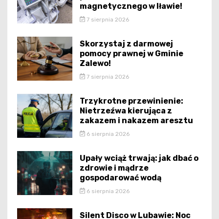
magnetycznego w Iławie!
7 sierpnia 2026
Skorzystaj z darmowej
pomocy prawnej w Gminie
Zalewo!
7 sierpnia 2026
Trzykrotne przewinienie:
Nietrzeźwa kierująca z
zakazem i nakazem aresztu
6 sierpnia 2026
Upały wciąż trwają: jak dbać o
zdrowie i mądrze
gospodarować wodą
6 sierpnia 2026
Silent Disco w Lubawie: Noc