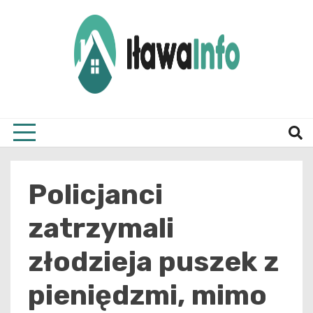
Skip
to
content
Najnowsze Informacje z Iławy i okolic
ilawai
Policjanci
zatrzymali
złodzieja puszek z
pieniędzmi, mimo