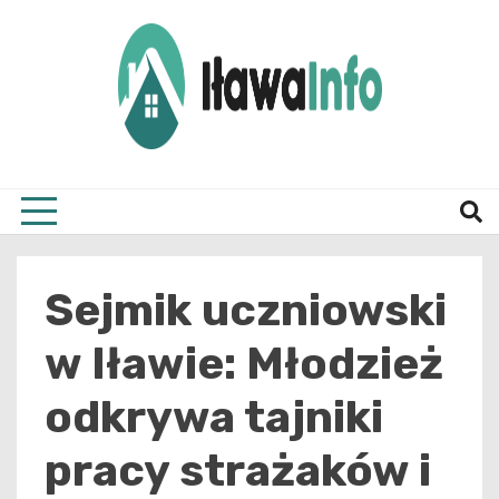
Skip
to
content
Najnowsze Informacje z Iławy i okolic
ilawai
Sejmik uczniowski
w Iławie: Młodzież
odkrywa tajniki
pracy strażaków i