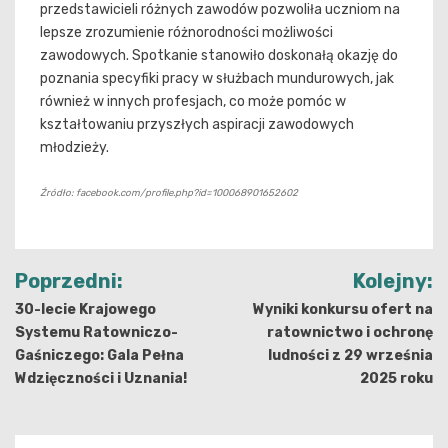
przedstawicieli różnych zawodów pozwoliła uczniom na
lepsze zrozumienie różnorodności możliwości
zawodowych. Spotkanie stanowiło doskonałą okazję do
poznania specyfiki pracy w służbach mundurowych, jak
również w innych profesjach, co może pomóc w
kształtowaniu przyszłych aspiracji zawodowych
młodzieży.
Źródło: facebook.com/profile.php?id=100068901652602
Nawigacja
Poprzedni:
Kolejny:
wpisu
30-lecie Krajowego
Wyniki konkursu ofert na
Systemu Ratowniczo-
ratownictwo i ochronę
Gaśniczego: Gala Pełna
ludności z 29 września
Wdzięczności i Uznania!
2025 roku