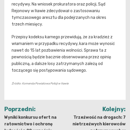
recydywy. Na wniosek prokuratora oraz policji, Sąd
Rejonowy w Iławie zdecydował o zastosowaniu
tymczasowego aresztu dla podejrzanych na okres
trzech miesięcy.
Przepisy kodeksu karnego przewidują, że za kradzież z
włamaniem w przypadku recydywy, kara może wynosić
nawet do 15 lat pozbawienia wolności. Sprawa ta z
pewnością będzie bacznie obserwowana przez opinię
publiczną, a dalsze losy zatrzymanych zależą od
toczącego się postępowania sądowego.
Źródło: Komenda Powiatowa Policji w Iławie
Nawigacja
Poprzedni:
Kolejny:
wpisu
Wyniki konkursu ofert na
Trzeźwość na drogach: 7
ratownictwo i ochronę
nietrzeźwych kierowców