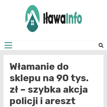
Skip
to
content
Najnowsze Informacje z Iławy i okolic
ilawai
Włamanie do
sklepu na 90 tys.
zł – szybka akcja
policji i areszt