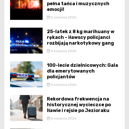
pełna tańca i muzycznych
emocji!
6 sierpnia 2026
25-latek z 8 kg marihuany w
rękach – iławscy policjanci
rozbijają narkotykowy gang
6 sierpnia 2026
100-lecie dzielnicowych: Gala
dla emerytowanych
policjantów
6 sierpnia 2026
Rekordowa frekwencja na
historycznej wycieczce po
Iławie i rejsie po Jezioraku
6 sierpnia 2026