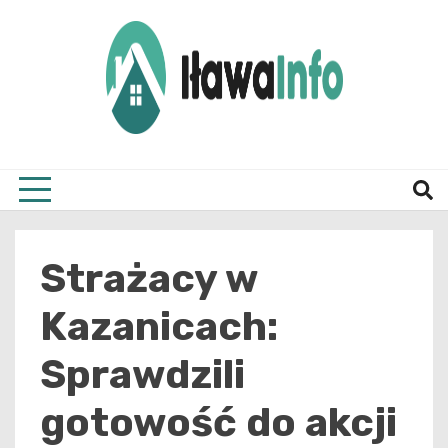
Skip
to
content
Najnowsze Informacje z Iławy i okolic
ilawai
Strażacy w
Kazanicach:
Sprawdzili
gotowość do akcji