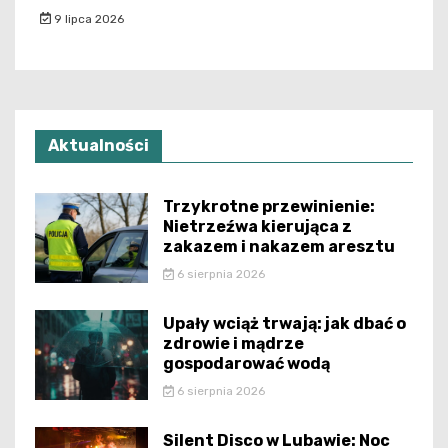
9 lipca 2026
Aktualności
Trzykrotne przewinienie:
Nietrzeźwa kierująca z
zakazem i nakazem aresztu
6 sierpnia 2026
Upały wciąż trwają: jak dbać o
zdrowie i mądrze
gospodarować wodą
6 sierpnia 2026
Silent Disco w Lubawie: Noc