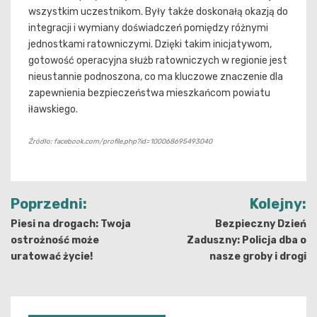
wszystkim uczestnikom. Były także doskonałą okazją do
integracji i wymiany doświadczeń pomiędzy różnymi
jednostkami ratowniczymi. Dzięki takim inicjatywom,
gotowość operacyjna służb ratowniczych w regionie jest
nieustannie podnoszona, co ma kluczowe znaczenie dla
zapewnienia bezpieczeństwa mieszkańcom powiatu
iławskiego.
Źródło: facebook.com/profile.php?id=100068695493040
Nawigacja
Poprzedni:
Kolejny:
wpisu
Piesi na drogach: Twoja
Bezpieczny Dzień
ostrożność może
Zaduszny: Policja dba o
uratować życie!
nasze groby i drogi