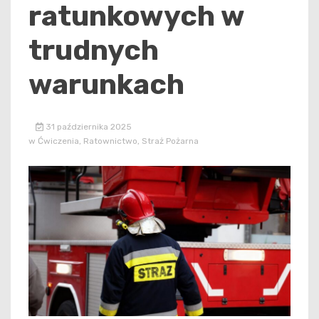
ratunkowych w
trudnych
warunkach
31 października 2025
w
Ćwiczenia
,
Ratownictwo
,
Straż Pożarna