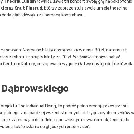
ty.
Fredrik Lundin
również uświetni koncert swoją grą na saksofonie
ki
oraz
Knut Finsrud
, którzy zaprezentują swoje umiejętności na
a
doda głębi dźwięku za pomocą kontrabasu.
enowych. Normalne bilety dostępne są w cenie 80 zł, natomiast
ać z rabatu i zakupić bilety za 70 zł. Wejściówki można nabyć
iego Centrum Kultury, co zapewnia wygodę i łatwy dostęp do biletów dla
e Dąbrowskiego
jektu The Individual Being, to podróż pełna emocji, przestrzeni i
ako jednego z najbardziej wszechstronnych i intrygujących muzyków 
piruje, zachęcając do refleksji nad własnym rozwojem i dążeniem do
i, lecz także skłania do głębszych przemyśleń.