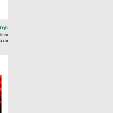
jny:
ilmie
czym