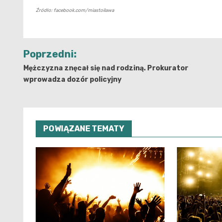
Źródło: facebook.com/miastoilawa
Nawigacja
Poprzedni:
wpisu
Mężczyzna znęcał się nad rodziną. Prokurator
wprowadza dozór policyjny
POWIĄZANE TEMATY