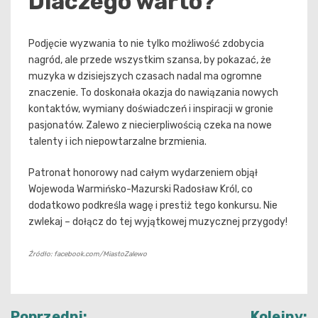
Dlaczego warto?
Podjęcie wyzwania to nie tylko możliwość zdobycia
nagród, ale przede wszystkim szansa, by pokazać, że
muzyka w dzisiejszych czasach nadal ma ogromne
znaczenie. To doskonała okazja do nawiązania nowych
kontaktów, wymiany doświadczeń i inspiracji w gronie
pasjonatów. Zalewo z niecierpliwością czeka na nowe
talenty i ich niepowtarzalne brzmienia.
Patronat honorowy nad całym wydarzeniem objął
Wojewoda Warmińsko-Mazurski Radosław Król, co
dodatkowo podkreśla wagę i prestiż tego konkursu. Nie
zwlekaj – dołącz do tej wyjątkowej muzycznej przygody!
Źródło: facebook.com/MiastoZalewo
Nawigacja
Poprzedni:
Kolejny: