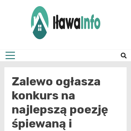
Skip
to
content
Najnowsze Informacje z Iławy i okolic
ilawai
Zalewo ogłasza
konkurs na
najlepszą poezję
śpiewaną i