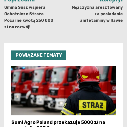
wpisu
Gmina Susz wspiera
Mężczyzna aresztowany
Ochotnicze Straże
za posiadanie
Pożarne kwotą 250 000
amfetaminy w Iławie
zł na rozwój!
POWIĄZANE TEMATY
Sumi Agro Poland przekazuje 5000 zł na