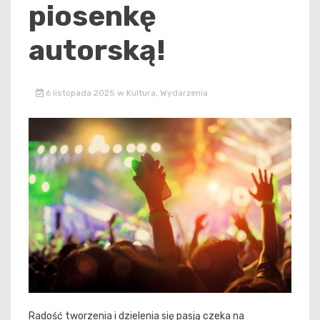
piosenkę
autorską!
6 listopada 2025
w
Kultura
,
Wydarzenia
Radość tworzenia i dzielenia się pasją czeka na