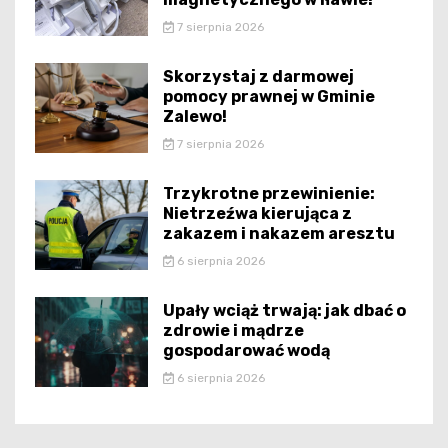
7 sierpnia 2026
Skorzystaj z darmowej
pomocy prawnej w Gminie
Zalewo!
7 sierpnia 2026
Trzykrotne przewinienie:
Nietrzeźwa kierująca z
zakazem i nakazem aresztu
6 sierpnia 2026
Upały wciąż trwają: jak dbać o
zdrowie i mądrze
gospodarować wodą
6 sierpnia 2026