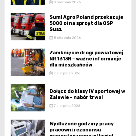
8 sierpnia 2026
Sumi Agro Poland przekazuje
5000 zł na sprzęt dla OSP
Susz
8 sierpnia 2026
Zamknięcie drogi powiatowej
NR 1313N – ważne informacje
dla mieszkańców
7 sierpnia 2026
Dołącz do klasy IV sportowej w
Zalewie – nabór trwa!
7 sierpnia 2026
Wydłużone godziny pracy
pracowni rezonansu
magnetycznego w Iławie!