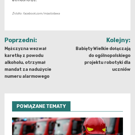
Źródło: facebook.com/miastoilawa
Nawigacja
Poprzedni:
Kolejny:
wpisu
Mężczyzna wezwał
Babięty Wielkie dołączają
karetkę z powodu
do ogólnopolskiego
alkoholu, otrzymał
projektu robotyki dla
mandat za nadużycie
uczniów
numeru alarmowego
POWIĄZANE TEMATY