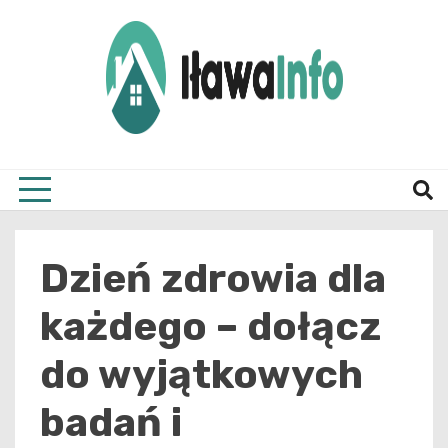
Skip
to
content
Najnowsze Informacje z Iławy i okolic
ilawai
Dzień zdrowia dla
każdego – dołącz
do wyjątkowych
badań i