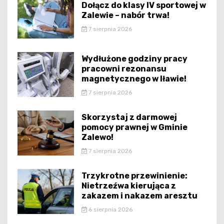
Dołącz do klasy IV sportowej w
Zalewie – nabór trwa!
7 sierpnia 2026
Wydłużone godziny pracy
pracowni rezonansu
magnetycznego w Iławie!
7 sierpnia 2026
Skorzystaj z darmowej
pomocy prawnej w Gminie
Zalewo!
7 sierpnia 2026
Trzykrotne przewinienie:
Nietrzeźwa kierująca z
zakazem i nakazem aresztu
6 sierpnia 2026