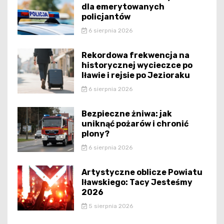
dla emerytowanych
policjantów
6 sierpnia 2026
Rekordowa frekwencja na
historycznej wycieczce po
Iławie i rejsie po Jezioraku
6 sierpnia 2026
Bezpieczne żniwa: jak
uniknąć pożarów i chronić
plony?
6 sierpnia 2026
Artystyczne oblicze Powiatu
Iławskiego: Tacy Jesteśmy
2026
5 sierpnia 2026