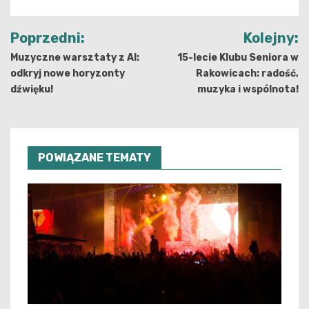
Nawigacja
Poprzedni:
Kolejny:
wpisu
Muzyczne warsztaty z AI:
15-lecie Klubu Seniora w
odkryj nowe horyzonty
Rakowicach: radość,
dźwięku!
muzyka i wspólnota!
POWIĄZANE TEMATY