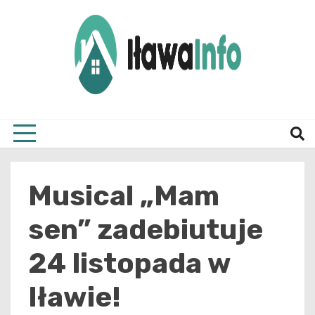
Skip
to
content
Najnowsze Informacje z Iławy i okolic
ilawai
Musical „Mam
sen” zadebiutuje
24 listopada w
Iławie!