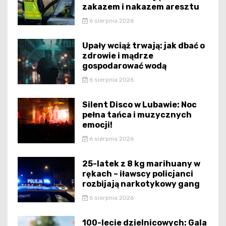
zakazem i nakazem aresztu
6 sierpnia 2026
Upały wciąż trwają: jak dbać o
zdrowie i mądrze
gospodarować wodą
6 sierpnia 2026
Silent Disco w Lubawie: Noc
pełna tańca i muzycznych
emocji!
6 sierpnia 2026
25-latek z 8 kg marihuany w
rękach – iławscy policjanci
rozbijają narkotykowy gang
6 sierpnia 2026
100-lecie dzielnicowych: Gala