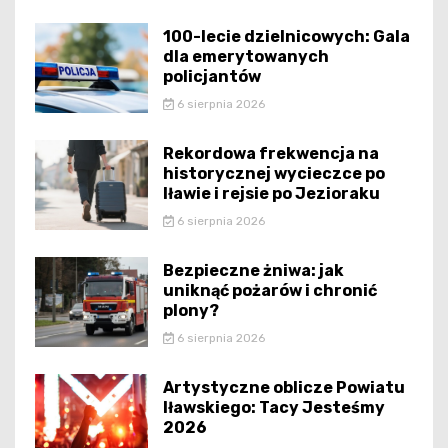
100-lecie dzielnicowych: Gala
dla emerytowanych
policjantów
6 sierpnia 2026
Rekordowa frekwencja na
historycznej wycieczce po
Iławie i rejsie po Jezioraku
6 sierpnia 2026
Bezpieczne żniwa: jak
uniknąć pożarów i chronić
plony?
6 sierpnia 2026
Artystyczne oblicze Powiatu
Iławskiego: Tacy Jesteśmy
2026