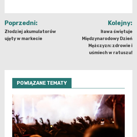
Nawigacja
Poprzedni:
Kolejny:
wpisu
Złodziej akumulatorów
Iława świętuje
ujęty w markecie
Międzynarodowy Dzień
Mężczyzn: zdrowie i
uśmiech w ratuszu!
POWIĄZANE TEMATY