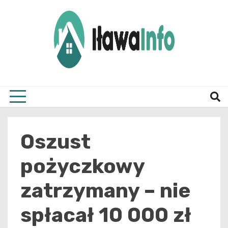
Skip
to
content
Najnowsze Informacje z Iławy i okolic
ilawai
Oszust
pożyczkowy
zatrzymany – nie
spłacał 10 000 zł