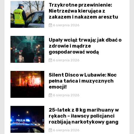
Trzykrotne przewinienie:
Nietrzeźwa kierująca z
zakazem i nakazem aresztu
6 sierpnia 2026
Upały wciąż trwają: jak dbać o
zdrowie i mądrze
gospodarować wodą
6 sierpnia 2026
Silent Disco w Lubawie: Noc
pełna tańca i muzycznych
emocji!
6 sierpnia 2026
25-latek z 8 kg marihuany w
rękach – iławscy policjanci
rozbijają narkotykowy gang
6 sierpnia 2026