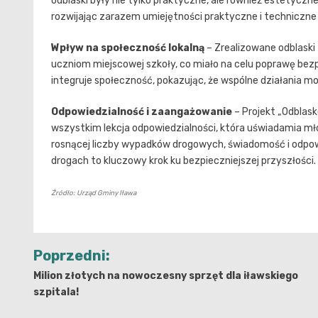
odblaski były nie tylko praktyczne, ale również estetyczn
rozwijając zarazem umiejętności praktyczne i techniczne
Wpływ na społeczność lokalną
– Zrealizowane odblask
uczniom miejscowej szkoły, co miało na celu poprawę bezp
integruje społeczność, pokazując, że wspólne działania mo
Odpowiedzialność i zaangażowanie
– Projekt „Odblask
wszystkim lekcja odpowiedzialności, która uświadamia mło
rosnącej liczby wypadków drogowych, świadomość i odpow
drogach to kluczowy krok ku bezpieczniejszej przyszłości.
Źródło: Urząd Gminy Iława
Nawigacja
Poprzedni:
wpisu
Milion złotych na nowoczesny sprzęt dla iławskiego
szpitala!