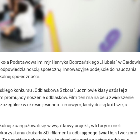
koła Podstawowa im. mjr Henryka Dobrzańskiego „Hubala” w Gałdowi
 i odpowiedzialnością społeczną. Innowacyjne podejście do nauczania
kalnej społeczności.
kiego konkursu „Odblaskowa Szkoła”, uczniowie klasy szóstej z
lm promujący noszenie odblasków. Film ten ma na celu zwiększenie
czególnie w okresie jesienno-zimowym, kiedy dni są krótsze, a
kolnej zaangażowali się w wyjątkowy projekt, w którym mieli
orzystaniu drukarki 3D i filamentu odbijającego światło, stworzone