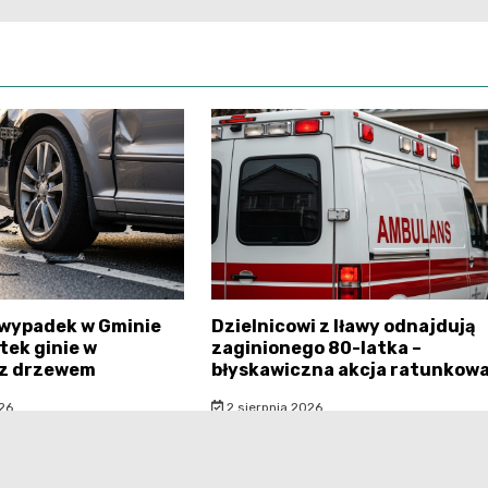
 wypadek w Gminie
Dzielnicowi z Iławy odnajdują
tek ginie w
zaginionego 80-latka –
 z drzewem
błyskawiczna akcja ratunkow
26
2 sierpnia 2026