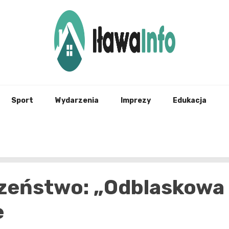
Najnowsze Informacje z Iławy i okolic
ilawai
Sport
Wydarzenia
Imprezy
Edukacja
czeństwo: „Odblaskowa
e