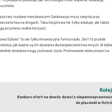
e. To podejście pokazuje, jak technologia może wspierać edukację,
 uczniów.
i zostały rozdane mieszkańcom Gałdowa po mszy świętej oraz
ieczeństwa na drogach. Taka inicjatywa nie tylko edukuje, ale także
gą przynieść realne korzyści.
owa Szkoła” to nie tylko innowacyjna forma nauki. Jest to przede
dzieży, jak ważne są ich działania dla bezpieczeństwa innych. W dobi
iednie działania mogą uratować życie. Promowanie widoczności na
Kole
Konkurs ofert na dowóz dzieci z niepełnosprawnoś
do placówki w Ostr