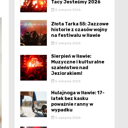
Tacy Jesteśmy 2026
5 sierpnia 2026
Złota Tarka 55: Jazzowe
historie z czasów wojny
na festiwalu w Iławie
5 sierpnia 2026
Sierpień w Iławie:
Muzyczne i kulturalne
szaleństwo nad
Jeziorakiem!
5 sierpnia 2026
Hulajnoga w Iławie: 17-
latek bez kasku
poważnie ranny w
wypadku
5 sierpnia 2026