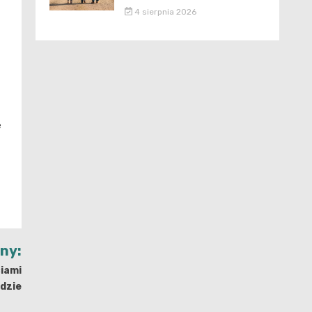
4 sierpnia 2026
e
jny:
ciami
ódzie