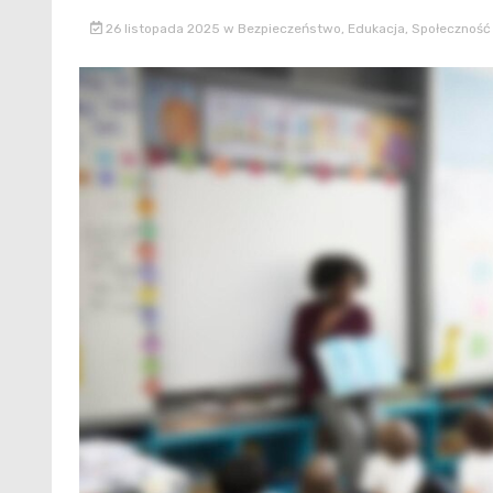
26 listopada 2025
w
Bezpieczeństwo
,
Edukacja
,
Społeczność