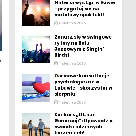
Materia wystąpi w Iławie
– przygotuj się na
metalowy spektakl!
4 sierpnia 2026
Zanurz się w swingowe
rytmy na Balu
Jazzowym z Singin’
Birds!
e
4 sierpnia 2026
Darmowe konsultacje
psychologiczne w
Lubawie – skorzystaj w
sierpniu!
4 sierpnia 2026
Konkurs „O Laur
Generacji”: Opowiedz o
swoich rodzinnych
korzeniach!