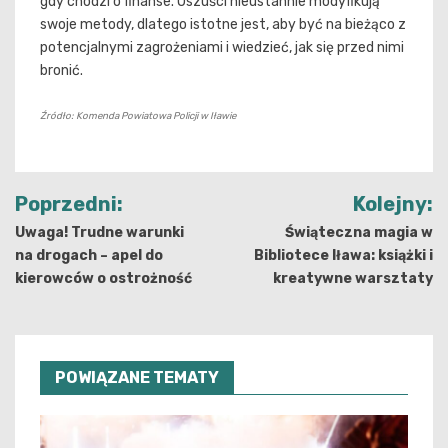
gdy chodzi o finanse. Oszuści nieustannie modyfikują
swoje metody, dlatego istotne jest, aby być na bieżąco z
potencjalnymi zagrożeniami i wiedzieć, jak się przed nimi
bronić.
Źródło: Komenda Powiatowa Policji w Iławie
Nawigacja
Poprzedni:
Kolejny:
wpisu
Uwaga! Trudne warunki
Świąteczna magia w
na drogach – apel do
Bibliotece Iława: książki i
kierowców o ostrożność
kreatywne warsztaty
POWIĄZANE TEMATY