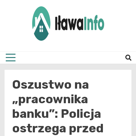
Skip
to
content
Najnowsze Informacje z Iławy i okolic
ilawai
Oszustwo na
„pracownika
banku”: Policja
ostrzega przed