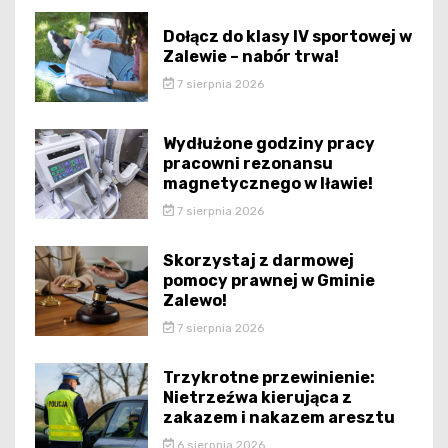
Dołącz do klasy IV sportowej w
Zalewie – nabór trwa!
7 sierpnia 2026
Wydłużone godziny pracy
pracowni rezonansu
magnetycznego w Iławie!
7 sierpnia 2026
Skorzystaj z darmowej
pomocy prawnej w Gminie
Zalewo!
7 sierpnia 2026
Trzykrotne przewinienie:
Nietrzeźwa kierująca z
zakazem i nakazem aresztu
6 sierpnia 2026