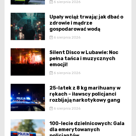
6 sierpnia 2026
Upały wciąż trwają: jak dbać o
zdrowie i mądrze
gospodarować wodą
6 sierpnia 2026
Silent Disco w Lubawie: Noc
pełna tańca i muzycznych
emocji!
6 sierpnia 2026
25-latek z 8 kg marihuany w
rękach – iławscy policjanci
rozbijają narkotykowy gang
6 sierpnia 2026
100-lecie dzielnicowych: Gala
dla emerytowanych
policjantów