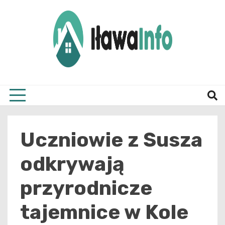
Skip
to
content
Najnowsze Informacje z Iławy i okolic
ilawai
Uczniowie z Susza
odkrywają
przyrodnicze
tajemnice w Kole