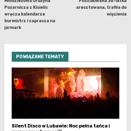
wpisu
Młodzieżowa Drużyna
Poszukiwana 36-latka
Pożarnicza z Kisielic
aresztowana, trafiła do
wręcza kalendarze
więzienia
burmistrz i zaprasza na
jarmark
POWIĄZANE TEMATY
Silent Disco w Lubawie: Noc pełna tańca i