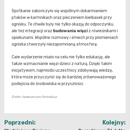
Spotkanie zakończyło się wspólnym dokarmianiem
ptaków w karmnikach oraz pieczeniem kiełbasek przy
ognisku. Te chwile były nie tylko okazją do odpoczynku,
ale też integracji oraz
budowania więzi
z rówieśnikami i
opiekunami. Wspólne rozmowy i śmiech przy płomieniach
ogniska stworzyły niezapomnianą atmosferę.
Całe wydarzenie miało na celu nie tylko edukację, ale
także wzmacnianie więzi dzieci z naturą. Dzięki takim
inicjatywom, najmłodsi uczestnicy zdobywają wiedzę,
która może przyczynić się do bardziej zrównoważonego
podejścia do środowiska w przyszłości.
Źródło: facebook.com/GminaSusz
Nawigacja
Poprzedni:
Kolejny: