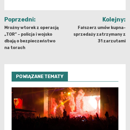
Nawigacja
Poprzedni:
Kolejny:
wpisu
Mroźny wtorek z operacją
Fałszerz umów kupna-
„TOR” – policja i wojsko
sprzedaży zatrzymany z
dbają o bezpieczeństwo
31 zarzutami
na torach
POWIĄZANE TEMATY