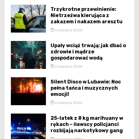
Trzykrotne przewinienie:
Nietrzeźwa kierująca z
zakazem i nakazem aresztu
6 sierpnia 2026
Upały wciąż trwają: jak dbać o
zdrowie i mądrze
gospodarować wodą
6 sierpnia 2026
Silent Disco w Lubawie: Noc
pełna tańca i muzycznych
emocji!
6 sierpnia 2026
25-latek z 8 kg marihuany w
rękach – iławscy policjanci
rozbijają narkotykowy gang
6 sierpnia 2026