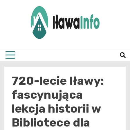
Skip
to
content
Najnowsze Informacje z Iławy i okolic
ilawai
720-lecie Iławy:
fascynująca
lekcja historii w
Bibliotece dla