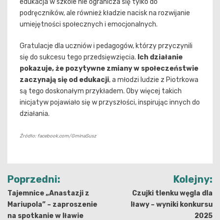
edukacja w szkole nie ogranicza się tylko do
podręczników, ale również kładzie nacisk na rozwijanie
umiejętności społecznych i emocjonalnych.
Gratulacje dla uczniów i pedagogów, którzy przyczynili
się do sukcesu tego przedsięwzięcia.
Ich działanie
pokazuje, że pozytywne zmiany w społeczeństwie
zaczynają się od edukacji
, a młodzi ludzie z Piotrkowa
są tego doskonałym przykładem. Oby więcej takich
inicjatyw pojawiało się w przyszłości, inspirując innych do
działania.
Źródło: facebook.com/GminaSusz
Nawigacja
Poprzedni:
Kolejny:
wpisu
Tajemnice „Anastazji z
Czujki tlenku węgla dla
Mariupola” – zaproszenie
Iławy – wyniki konkursu
na spotkanie w Iławie
2025