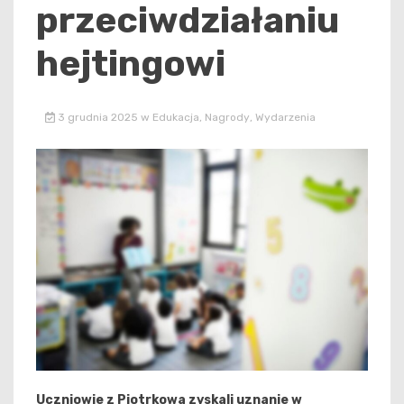
przeciwdziałaniu
hejtingowi
3 grudnia 2025
w
Edukacja
,
Nagrody
,
Wydarzenia
Uczniowie z Piotrkowa zyskali uznanie w