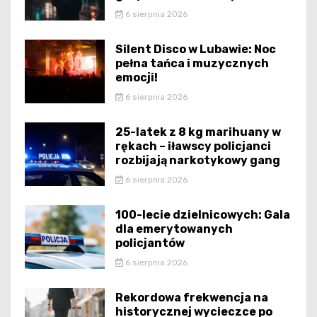
6 sierpnia 2026
Silent Disco w Lubawie: Noc
pełna tańca i muzycznych
emocji!
6 sierpnia 2026
25-latek z 8 kg marihuany w
rękach – iławscy policjanci
rozbijają narkotykowy gang
6 sierpnia 2026
100-lecie dzielnicowych: Gala
dla emerytowanych
policjantów
6 sierpnia 2026
Rekordowa frekwencja na
historycznej wycieczce po