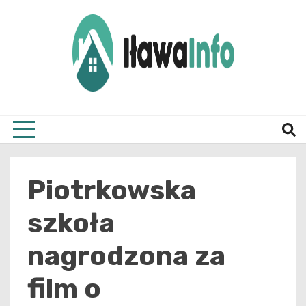
Skip
to
content
Najnowsze Informacje z Iławy i okolic
ilawai
Piotrkowska
szkoła
nagrodzona za
film o