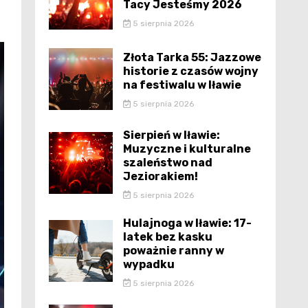
Tacy Jesteśmy 2026
5 sierpnia 2026
Złota Tarka 55: Jazzowe
historie z czasów wojny
na festiwalu w Iławie
5 sierpnia 2026
Sierpień w Iławie:
Muzyczne i kulturalne
szaleństwo nad
Jeziorakiem!
5 sierpnia 2026
Hulajnoga w Iławie: 17-
latek bez kasku
poważnie ranny w
wypadku
5 sierpnia 2026