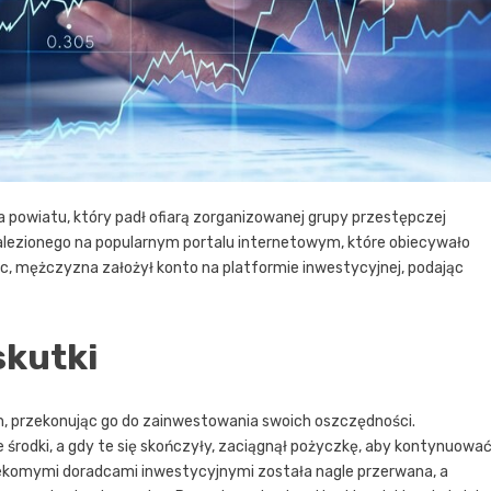
 powiatu, który padł ofiarą zorganizowanej grupy przestępczej
znalezionego na popularnym portalu internetowym, które obiecywało
jąc, mężczyzna założył konto na platformie inwestycyjnej, podając
skutki
ym, przekonując go do zainwestowania swoich oszczędności.
 środki, a gdy te się skończyły, zaciągnął pożyczkę, aby kontynuowa
zekomymi doradcami inwestycyjnymi została nagle przerwana, a