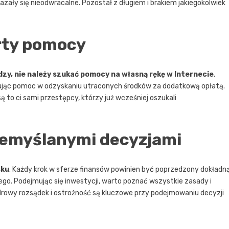
zały się nieodwracalne. Pozostał z długiem i brakiem jakiegokolwiek
rty pomocy
dzy, nie należy szukać pomocy na własną rękę w Internecie
.
rując pomoc w odzyskaniu utraconych środków za dodatkową opłatą.
 to ci sami przestępcy, którzy już wcześniej oszukali
zemyślanymi decyzjami
sku
. Każdy krok w sferze finansów powinien być poprzedzony dokładn
ego. Podejmując się inwestycji, warto poznać wszystkie zasady i
Zdrowy rozsądek i ostrożność są kluczowe przy podejmowaniu decyzji