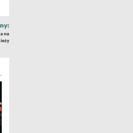
jny:
sa na
ieży