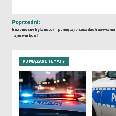
Nawigacja
Poprzedni:
wpisu
Bezpieczny Sylwester – pamiętaj o zasadach używania
fajerwerków!
POWIĄZANE TEMATY