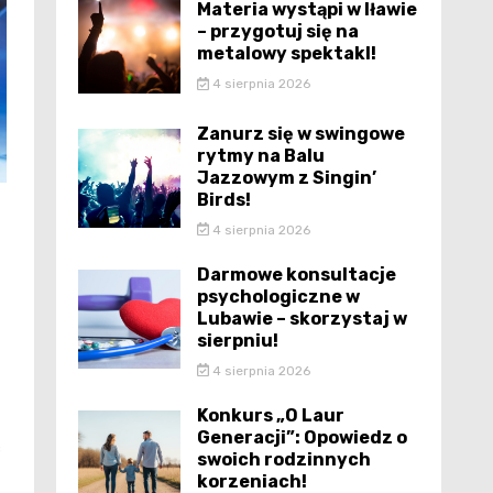
Materia wystąpi w Iławie
– przygotuj się na
metalowy spektakl!
4 sierpnia 2026
Zanurz się w swingowe
rytmy na Balu
Jazzowym z Singin’
Birds!
4 sierpnia 2026
Darmowe konsultacje
psychologiczne w
Lubawie – skorzystaj w
sierpniu!
4 sierpnia 2026
Konkurs „O Laur
Generacji”: Opowiedz o
ć
swoich rodzinnych
korzeniach!