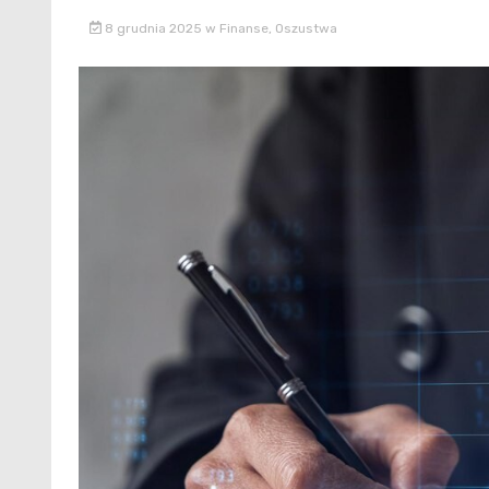
8 grudnia 2025
w
Finanse
,
Oszustwa