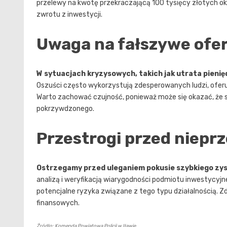
przelewy na kwotę przekraczającą 100 tysięcy złotych oka
zwrotu z inwestycji.
Uwaga na fałszywe ofe
W sytuacjach kryzysowych, takich jak utrata pienię
Oszuści często wykorzystują zdesperowanych ludzi, ofe
Warto zachować czujność, ponieważ może się okazać, że są
pokrzywdzonego.
Przestrogi przed niepr
Ostrzegamy przed uleganiem pokusie szybkiego zy
analizą i weryfikacją wiarygodności podmiotu inwestycyjn
potencjalne ryzyka związane z tego typu działalnością. 
finansowych.
Źródło: Komenda Powiatowa Policji w Iławie