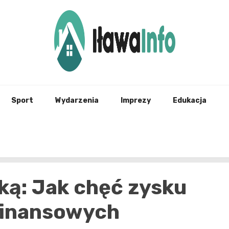
Najnowsze Informacje z Iławy i okolic
ilawai
Sport
Wydarzenia
Imprezy
Edukacja
ką: Jak chęć zysku
 finansowych