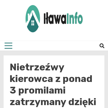
Skip
to
content
Najnowsze Informacje z Iławy i okolic
ilawai
Nietrzeźwy
kierowca z ponad
3 promilami
zatrzymany dzięki