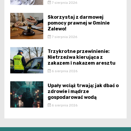
7 sierpnia 2026
Skorzystaj z darmowej
pomocy prawnej w Gminie
Zalewo!
7 sierpnia 2026
Trzykrotne przewinienie:
Nietrzeźwa kierująca z
zakazem i nakazem aresztu
6 sierpnia 2026
Upały wciąż trwają: jak dbać o
zdrowie i mądrze
gospodarować wodą
6 sierpnia 2026