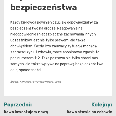
bezpieczeństwa
Każdy kierowca powinien czuć się odpowiedzialny za
bezpieczeństwo na drodze. Reagowanie na
nieodpowiednie i niebezpieczne zachowania innych
uczestników jest nie tylko prawem, ale także
obowiązkiem. Każdy, kto zauważy sytuację mogącą
zagrażać życiu i zdrowiu, może anonimowo zgłosić to
pod numerem 112. Taka postawa nie tylko chroni nas
samych, ale także wpływa na poprawę bezpieczeństwa
całej społeczności.
Źródło: Komenda Powiatowa Policji w Iławie
Nawigacja
Poprzedni:
Kolejny:
wpisu
Iława inwestuje w nową
Iława stawia na zdrowie