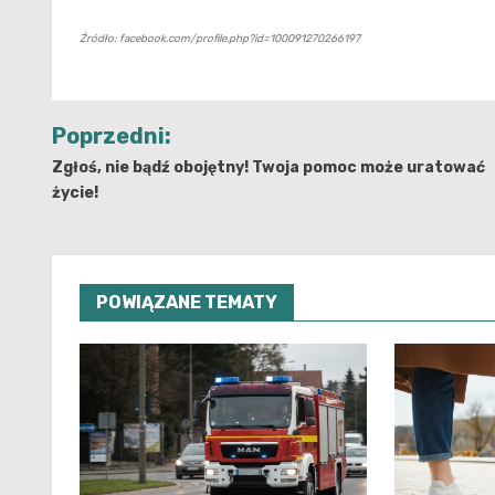
Źródło: facebook.com/profile.php?id=100091270266197
Nawigacja
Poprzedni:
wpisu
Zgłoś, nie bądź obojętny! Twoja pomoc może uratować
życie!
POWIĄZANE TEMATY