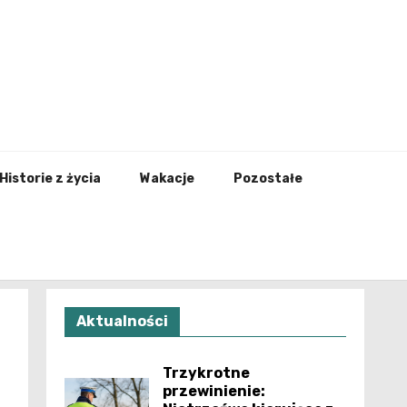
nfo.pl
Historie z życia
Wakacje
Pozostałe
Aktualności
Trzykrotne
przewinienie: