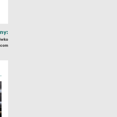
jny:
ciwko
wcom