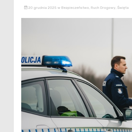
20 grudnia 2025
w
Bezpieczeństwo
,
Ruch Drogowy
,
Święta