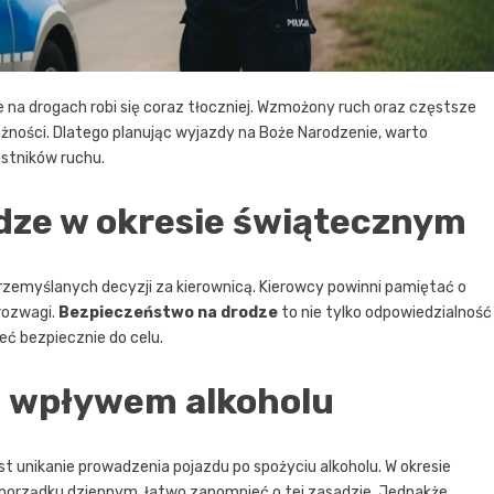
że na drogach robi się coraz tłoczniej. Wzmożony ruch oraz częstsze
ności. Dlatego planując wyjazdy na Boże Narodzenie, warto
stników ruchu.
dze w okresie świątecznym
rzemyślanych decyzji za kierownicą. Kierowcy powinni pamiętać o
rozwagi.
Bezpieczeństwo na drodze
to nie tylko odpowiedzialność
zeć bezpiecznie do celu.
d wpływem alkoholu
 unikanie prowadzenia pojazdu po spożyciu alkoholu. W okresie
 porządku dziennym, łatwo zapomnieć o tej zasadzie. Jednakże,