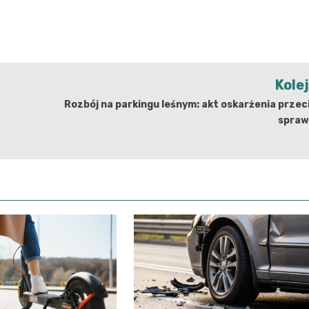
Kole
Rozbój na parkingu leśnym: akt oskarżenia prze
spra