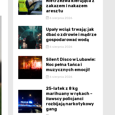
Nietrzeźwa kierująca z
zakazem i nakazem
aresztu
6 sierpnia 2026
Upały wciąż trwają: jak
dbać o zdrowie i mądrze
gospodarować wodą
6 sierpnia 2026
Silent Disco w Lubawie:
Noc pełna tańca i
muzycznych emocji!
6 sierpnia 2026
25-latek z 8 kg
marihuany w rękach –
iławscy policjanci
rozbijają narkotykowy
gang