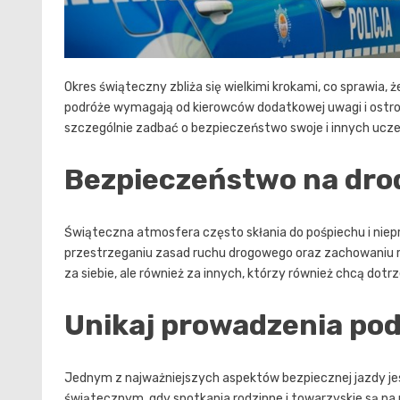
Okres świąteczny zbliża się wielkimi krokami, co sprawia, 
podróże wymagają od kierowców dodatkowej uwagi i ostroż
szczególnie zadbać o bezpieczeństwo swoje i innych ucze
Bezpieczeństwo na dro
Świąteczna atmosfera często skłania do pośpiechu i niep
przestrzeganiu zasad ruchu drogowego oraz zachowaniu 
za siebie, ale również za innych, którzy również chcą dotr
Unikaj prowadzenia po
Jednym z najważniejszych aspektów bezpiecznej jazdy jest
świątecznym, gdy spotkania rodzinne i towarzyskie są na