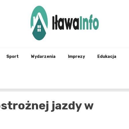
Najnowsze Informacje z Iławy i okolic
ilawai
Sport
Wydarzenia
Imprezy
Edukacja
strożnej jazdy w