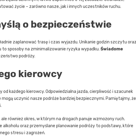
ować życie – zarówno nasze, jak i innych uczestników ruchu.
yślą o bezpieczeństwie
okładnie zaplanować trasę i czas wyjazdu. Unikanie godzin szczytu ora
u to sposoby na zminimalizowanie ryzyka wypadku.
Świadome
czeństwo podróży.
ego kierowcy
od każdego kierowcy. Odpowiedzialna jazda, cierpliwość i szacunek
e mogą uczynić nasze podróże bardziej bezpiecznymi. Pamiętajmy, że
.
i, ale również okres, w którym na drogach panuje wzmożony ruch.
ie alkoholu oraz przemyślane planowanie podróży to podstawy, które
ego stresu i zagrożeń.