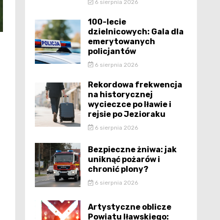
6 sierpnia 2026
100-lecie
dzielnicowych: Gala dla
emerytowanych
policjantów
6 sierpnia 2026
Rekordowa frekwencja
na historycznej
wycieczce po Iławie i
rejsie po Jezioraku
6 sierpnia 2026
Bezpieczne żniwa: jak
uniknąć pożarów i
chronić plony?
6 sierpnia 2026
Artystyczne oblicze
Powiatu Iławskiego: