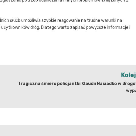
zgłaszanie potrzeb odśnieżania i innych problemów związanych z
ich służb umożliwia szybkie reagowanie na trudne warunki na
 użytkowników dróg. Dlatego warto zapisać powyższe informacje i
Kole
Tragiczna śmierć policjantki Klaudii Nasiadko w dro
wyp