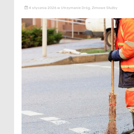
4 stycznia 2026
w
Utrzymanie Dróg
,
Zimowe Służby