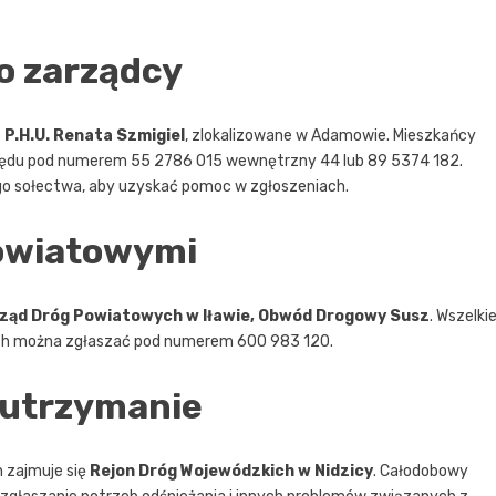
o zarządcy
e
P.H.U. Renata Szmigiel
, zlokalizowane w Adamowie. Mieszkańcy
zędu pod numerem 55 2786 015 wewnętrzny 44 lub 89 5374 182.
go sołectwa, aby uzyskać pomoc w zgłoszeniach.
owiatowymi
ząd Dróg Powiatowych w Iławie, Obwód Drogowy Susz
. Wszelki
ch można zgłaszać pod numerem 600 983 120.
h utrzymanie
zajmuje się
Rejon Dróg Wojewódzkich w Nidzicy
. Całodobowy