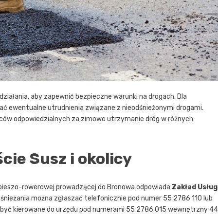
 działania, aby zapewnić bezpieczne warunki na drogach. Dla
zać ewentualne utrudnienia związane z nieodśnieżonymi drogami.
ców odpowiedzialnych za zimowe utrzymanie dróg w różnych
ie Susz i okolicy
ie pieszo-rowerowej prowadzącej do Bronowa odpowiada
Zakład Usług
dśnieżania można zgłaszać telefonicznie pod numer 55 2786 110 lub
ą być kierowane do urzędu pod numerami 55 2786 015 wewnętrzny 44