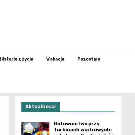
nfo.pl
Historie z życia
Wakacje
Pozostałe
Aktualności
Ratownictwo przy
turbinach wiatrowych: