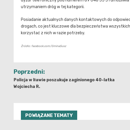
dyżur telefoniczny pod numerem 89 648 55 51 umożliwia 
utrzymaniem dróg w tej kategorii.
Posiadanie aktualnych danych kontaktowych do odpowiedn
drogach, co jest kluczowe dla bezpieczeństwa wszystkich
korzystać z nich w razie potrzeby.
Źródło: facebook.com/GminaSusz
Nawigacja
Poprzedni:
wpisu
Policja w Iławie poszukuje zaginionego 40-latka
Wojciecha R.
POWIĄZANE TEMATY