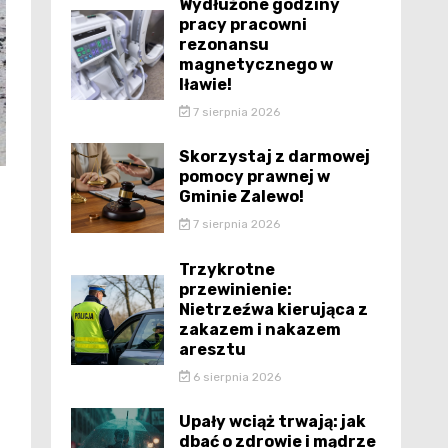
Wydłużone godziny
pracy pracowni
rezonansu
magnetycznego w
Iławie!
7 sierpnia 2026
Skorzystaj z darmowej
pomocy prawnej w
Gminie Zalewo!
7 sierpnia 2026
Trzykrotne
przewinienie:
Nietrzeźwa kierująca z
zakazem i nakazem
aresztu
6 sierpnia 2026
Upały wciąż trwają: jak
dbać o zdrowie i mądrze