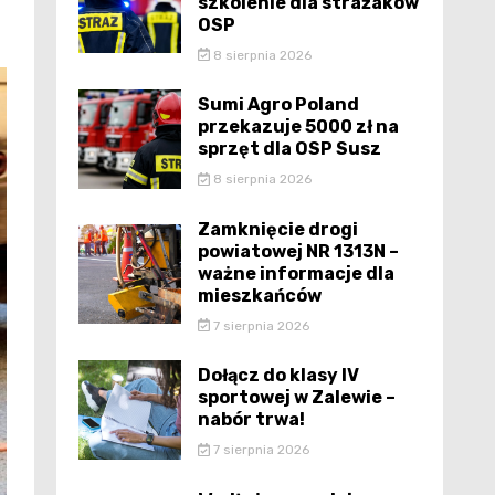
szkolenie dla strażaków
OSP
8 sierpnia 2026
Sumi Agro Poland
przekazuje 5000 zł na
sprzęt dla OSP Susz
8 sierpnia 2026
Zamknięcie drogi
powiatowej NR 1313N –
ważne informacje dla
mieszkańców
7 sierpnia 2026
Dołącz do klasy IV
sportowej w Zalewie –
nabór trwa!
7 sierpnia 2026