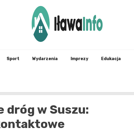
Najnowsze Informacje z Iławy i okolic
ilawai
Sport
Wydarzenia
Imprezy
Edukacja
 dróg w Suszu:
kontaktowe