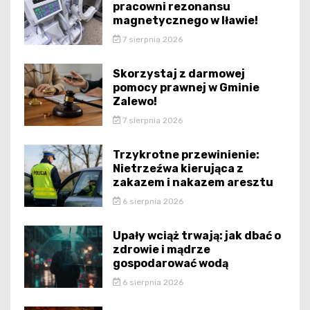
pracowni rezonansu
magnetycznego w Iławie!
7 sierpnia 2026
Skorzystaj z darmowej
pomocy prawnej w Gminie
Zalewo!
7 sierpnia 2026
Trzykrotne przewinienie:
Nietrzeźwa kierująca z
zakazem i nakazem aresztu
6 sierpnia 2026
Upały wciąż trwają: jak dbać o
zdrowie i mądrze
gospodarować wodą
6 sierpnia 2026