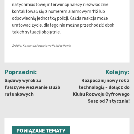
natychmiastowej interwencji należy niezwłocznie
kontaktować się z numerem alarmowym 112 lub
odpowiednią jednostką policji. Każda reakcja może
uratować życie, dlatego nie można przechodzić obok
takich sytuacji obojętnie.
Źródło: Komenda Powiatowa Policji w Iławie
Nawigacja
Poprzedni:
Kolejny:
wpisu
Sądowy wyrok za
Rozpocznij nowy rok z
fałszywe wezwanie służb
technologią – dołącz do
ratunkowych
Klubu Rozwoju Cyfrowego
Susz od 7 stycznia!
POWIĄZANE TEMATY