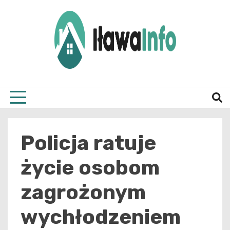
Skip
to
content
Najnowsze Informacje z Iławy i okolic
ilawai
Policja ratuje
życie osobom
zagrożonym
wychłodzeniem