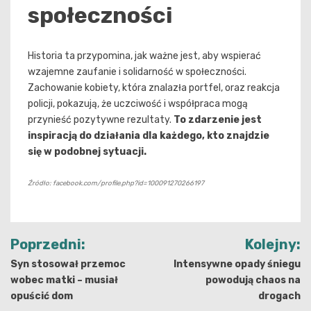
społeczności
Historia ta przypomina, jak ważne jest, aby wspierać
wzajemne zaufanie i solidarność w społeczności.
Zachowanie kobiety, która znalazła portfel, oraz reakcja
policji, pokazują, że uczciwość i współpraca mogą
przynieść pozytywne rezultaty.
To zdarzenie jest
inspiracją do działania dla każdego, kto znajdzie
się w podobnej sytuacji.
Źródło: facebook.com/profile.php?id=100091270266197
Nawigacja
Poprzedni:
Kolejny:
wpisu
Syn stosował przemoc
Intensywne opady śniegu
wobec matki – musiał
powodują chaos na
opuścić dom
drogach