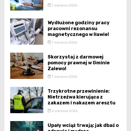
7 sierpnia 2026
Wydłużone godziny pracy
pracowni rezonansu
magnetycznego w Iławie!
7 sierpnia 2026
Skorzystaj z darmowej
pomocy prawnej w Gminie
Zalewo!
7 sierpnia 2026
Trzykrotne przewinienie:
Nietrzeźwa kierująca z
zakazem i nakazem aresztu
6 sierpnia 2026
Upały wciąż trwają: jak dbać o