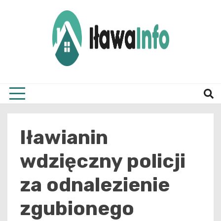
Skip
to
content
Najnowsze Informacje z Iławy i okolic
ilawai
Iławianin
wdzięczny policji
za odnalezienie
zgubionego