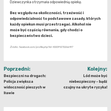
Dziewczynka otrzymała odpowiednią opiekę.
Bez względu na okoliczności, trzeźwość i
odpowiedzialność to podstawowe zasady, których
każdy opiekun musi przestrzegać. Alkohol nie
może być częścią równania, gdy chodzi o
bezpieczeństwo dzieci.
Źródło: facebook.com/profile.php?id=100091270266197
Nawigacja
Poprzedni:
Kolejny:
wpisu
Bezpieczni na drogach:
Lód może być
Policja zwiększa
niebezpieczny – bądź
widoczność pieszych w
czujny na ukryte ryzyka!
Iławie