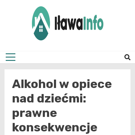
Skip
to
content
Najnowsze Informacje z Iławy i okolic
ilawai
Alkohol w opiece
nad dziećmi:
prawne
konsekwencje