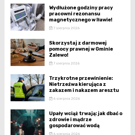
Wydłużone godziny pracy
pracowni rezonansu
magnetycznego w Iławie!
7 sierpnia 2026
Skorzystaj z darmowej
pomocy prawnej w Gminie
Zalewo!
7 sierpnia 2026
Trzykrotne przewinienie:
Nietrzeźwa kierująca z
zakazem i nakazem aresztu
6 sierpnia 2026
Upały wciąż trwają: jak dbać o
zdrowie i mądrze
gospodarować wodą
6 sierpnia 2026