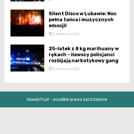
Silent Disco w Lubawie: Noc
pełna tańca i muzycznych
emocji!
6 sierpnia 2026
25-latek z 8 kg marihuany w
rękach – iławscy policjanci
rozbijają narkotykowy gang
6 sierpnia 2026
ilawainfo.pl - wszelkie prawa zastrzeżone