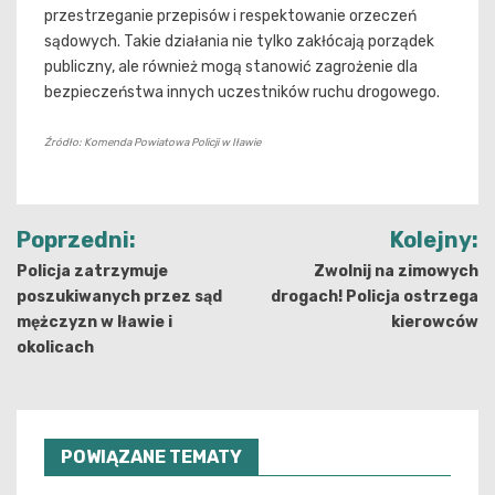
przestrzeganie przepisów i respektowanie orzeczeń
sądowych. Takie działania nie tylko zakłócają porządek
publiczny, ale również mogą stanowić zagrożenie dla
bezpieczeństwa innych uczestników ruchu drogowego.
Źródło: Komenda Powiatowa Policji w Iławie
Nawigacja
Poprzedni:
Kolejny:
wpisu
Policja zatrzymuje
Zwolnij na zimowych
poszukiwanych przez sąd
drogach! Policja ostrzega
mężczyzn w Iławie i
kierowców
okolicach
POWIĄZANE TEMATY