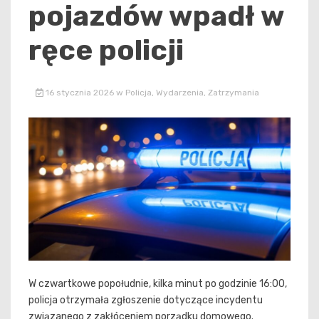
pojazdów wpadł w
ręce policji
16 stycznia 2026
w
Policja
,
Wydarzenia
,
Zatrzymania
W czwartkowe popołudnie, kilka minut po godzinie 16:00,
policja otrzymała zgłoszenie dotyczące incydentu
związanego z zakłóceniem porządku domowego.