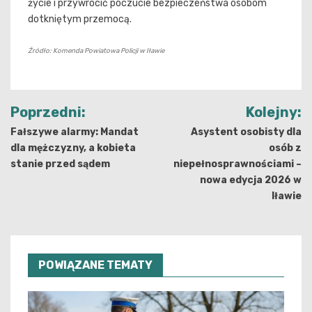
życie i przywrócić poczucie bezpieczeństwa osobom
dotkniętym przemocą.
Źródło: Komenda Powiatowa Policji w Iławie
Nawigacja
Poprzedni:
Kolejny:
wpisu
Fałszywe alarmy: Mandat
Asystent osobisty dla
dla mężczyzny, a kobieta
osób z
stanie przed sądem
niepełnosprawnościami –
nowa edycja 2026 w
Iławie
POWIĄZANE TEMATY