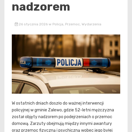
nadzorem
26 stycznia 2026
w
Policja
,
Przemoc
,
Wydarzenia
W ostatnich dniach doszło do ważnej interwencji
policyjnej w gminie Zalewo, gdzie 52-letni mężczyzna
został objęty nadzorem po podejrzeniach o przemoc
domową. Zarzuty obejmują między innymi awantury
oraz przemoc fizyczną i psychiczną wobec jego byłej