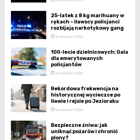
25-latek z 8 kg marihuany w
rękach – iławscy policjanci
rozbijają narkotykowy gang
6 sierpnia 2026
100-lecie dzielnicowych: Gala
dla emerytowanych
policjantów
6 sierpnia 2026
Rekordowa frekwencja na
historycznej wycieczce po
Iławie i rejsie po Jezioraku
6 sierpnia 2026
Bezpieczne żniwa: jak
uniknąć pożarów i chronić
plony?