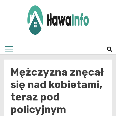
Skip
to
content
Najnowsze Informacje z Iławy i okolic
ilawai
Mężczyzna znęcał
się nad kobietami,
teraz pod
policyjnym