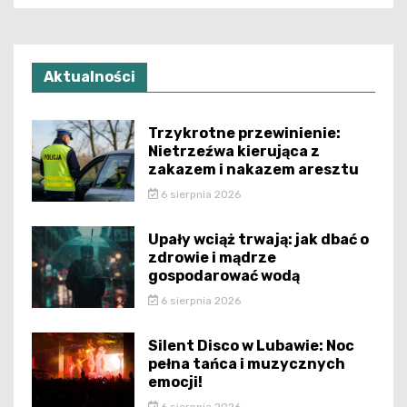
Aktualności
Trzykrotne przewinienie:
Nietrzeźwa kierująca z
zakazem i nakazem aresztu
6 sierpnia 2026
Upały wciąż trwają: jak dbać o
zdrowie i mądrze
gospodarować wodą
6 sierpnia 2026
Silent Disco w Lubawie: Noc
pełna tańca i muzycznych
emocji!
6 sierpnia 2026