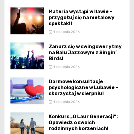
Materia wystąpi w Iławie –
przygotuj się na metalowy
spektakl!
4 sierpnia 2026
Zanurz się w swingowe rytmy
na Balu Jazzowym z Singin’
Birds!
4 sierpnia 2026
Darmowe konsultacje
psychologiczne w Lubawie –
skorzystaj w sierpniu!
4 sierpnia 2026
Konkurs „O Laur Generacji”:
Opowiedz o swoich
rodzinnych korzeniach!