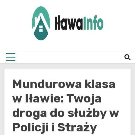
Skip
to
content
Najnowsze Informacje z Iławy i okolic
ilawai
Mundurowa klasa
w Iławie: Twoja
droga do służby w
Policji i Straży