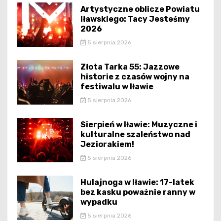
Artystyczne oblicze Powiatu
Iławskiego: Tacy Jesteśmy
2026
5 sierpnia 2026
Złota Tarka 55: Jazzowe
historie z czasów wojny na
festiwalu w Iławie
5 sierpnia 2026
Sierpień w Iławie: Muzyczne i
kulturalne szaleństwo nad
Jeziorakiem!
5 sierpnia 2026
Hulajnoga w Iławie: 17-latek
bez kasku poważnie ranny w
wypadku
5 sierpnia 2026