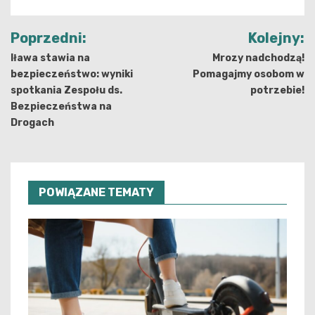
Nawigacja
Poprzedni:
Kolejny:
wpisu
Iława stawia na
Mrozy nadchodzą!
bezpieczeństwo: wyniki
Pomagajmy osobom w
spotkania Zespołu ds.
potrzebie!
Bezpieczeństwa na
Drogach
POWIĄZANE TEMATY