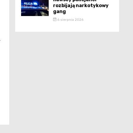
rozbijają narkotykowy
gang
6 sierpnia 2026
.