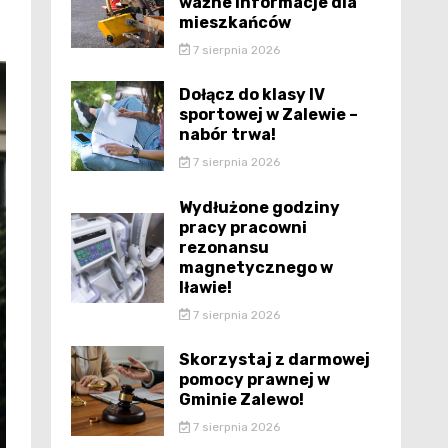
ważne informacje dla
mieszkańców
7 sierpnia 2026
Dołącz do klasy IV
sportowej w Zalewie –
nabór trwa!
7 sierpnia 2026
Wydłużone godziny
pracy pracowni
rezonansu
magnetycznego w
Iławie!
7 sierpnia 2026
Skorzystaj z darmowej
pomocy prawnej w
Gminie Zalewo!
7 sierpnia 2026