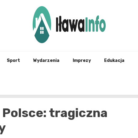
Najnowsze Informacje z Iławy i okolic
ilawai
Sport
Wydarzenia
Imprezy
Edukacja
Polsce: tragiczna
y