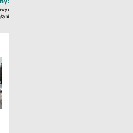
jny:
awy i
tyni