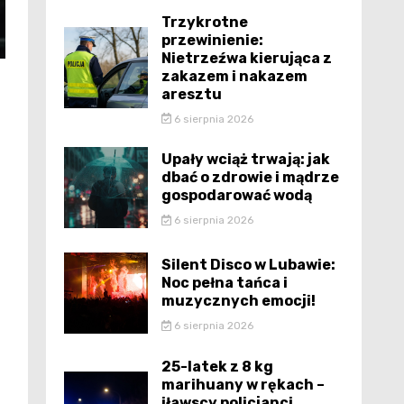
Trzykrotne
przewinienie:
Nietrzeźwa kierująca z
zakazem i nakazem
aresztu
6 sierpnia 2026
Upały wciąż trwają: jak
dbać o zdrowie i mądrze
gospodarować wodą
6 sierpnia 2026
Silent Disco w Lubawie:
Noc pełna tańca i
muzycznych emocji!
6 sierpnia 2026
25-latek z 8 kg
marihuany w rękach –
iławscy policjanci