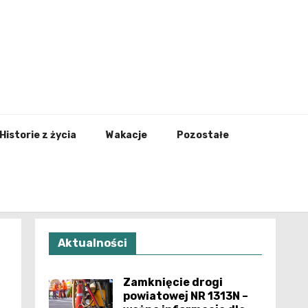
nfo.pl
Historie z życia
Wakacje
Pozostałe
Aktualności
Zamknięcie drogi
powiatowej NR 1313N –