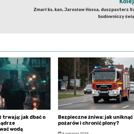
Kole
Zmarł ks. kan. Jarosław Hossa, duszpasterz Ił
budowniczy świą
 trwają: jak dbać o
Bezpieczne żniwa: jak uniknąć
mądrze
pożarów i chronić plony?
wać wodą
6 sierpnia 2026