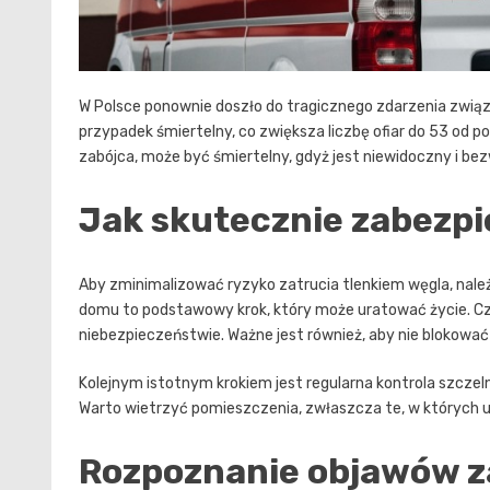
W Polsce ponownie doszło do tragicznego zdarzenia zwią
przypadek śmiertelny, co zwiększa liczbę ofiar do 53 od p
zabójca, może być śmiertelny, gdyż jest niewidoczny i be
Jak skutecznie zabezpi
Aby zminimalizować ryzyko zatrucia tlenkiem węgla, należ
domu to podstawowy krok, który może uratować życie. Cz
niebezpieczeństwie. Ważne jest również, aby nie blokować
Kolejnym istotnym krokiem jest regularna kontrola szcze
Warto wietrzyć pomieszczenia, zwłaszcza te, w których 
Rozpoznanie objawów z