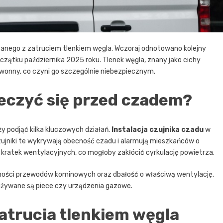
zanego z zatruciem tlenkiem węgla. Wczoraj odnotowano kolejny
oczątku października 2025 roku. Tlenek węgla, znany jako cichy
zwonny, co czyni go szczególnie niebezpiecznym.
eczyć się przed czadem?
y podjąć kilka kluczowych działań.
Instalacja czujnika czadu
w
ujniki te wykrywają obecność czadu i alarmują mieszkańców o
 kratek wentylacyjnych, co mogłoby zakłócić cyrkulację powietrza.
lności przewodów kominowych oraz dbałość o właściwą wentylację.
używane są piece czy urządzenia gazowe.
atrucia tlenkiem węgla