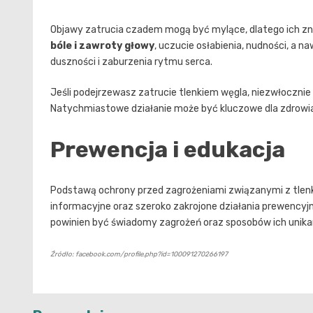
Objawy zatrucia czadem mogą być mylące, dlatego ich zn
bóle i zawroty głowy
, uczucie osłabienia, nudności, a
duszności i zaburzenia rytmu serca.
Jeśli podejrzewasz zatrucie tlenkiem węgla, niezwłoczni
Natychmiastowe działanie może być kluczowe dla zdrowia 
Prewencja i edukacja
Podstawą ochrony przed zagrożeniami związanymi z tlen
informacyjne oraz szeroko zakrojone działania prewencyj
powinien być świadomy zagrożeń oraz sposobów ich unikani
Źródło: facebook.com/profile.php?id=100091270266197
Nawigacja