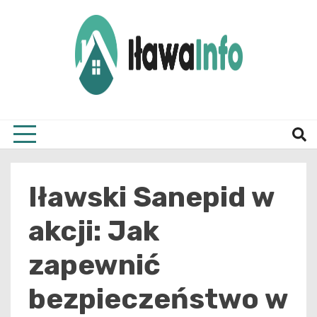
Skip
to
content
Najnowsze Informacje z Iławy i okolic
ilawai
Iławski Sanepid w
akcji: Jak
zapewnić
bezpieczeństwo w