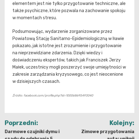
elementem jest nie tylko przygotowanie techniczne, ale
także psychiczne, które pozwala na zachowanie spokoju
w momentach stresu.
Podsumowując, wydarzenie zorganizowane przez
Powiatową Stację Sanitarno-Epidemiologiczną w Iławie
pokazało, jak istotne jest zrozumienie i przygotowanie
na nieprzewidziane zdarzenia. Dzięki wiedzy i
doświadczeniu ekspertów, takich jak Franciszek Jerzy
Małek, uczestnicy mogli poszerzyć swoje umiejętności w
zakresie zarządzania kryzysowego, co jest nieocenione
w dzisiejszych czasach.
Źródło: facebook.com/profile.php?id=100068695493040
Nawigacja
Poprzedni:
Kolejny:
wpisu
Darmowe czujniki dymu i
Zimowe przygotowania
czadu do odebrania 5
auta: uniknij