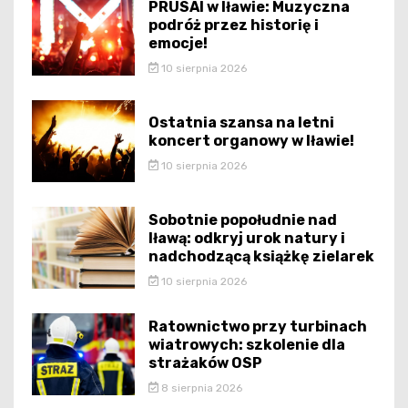
PRUSAI w Iławie: Muzyczna
podróż przez historię i
emocje!
10 sierpnia 2026
Ostatnia szansa na letni
koncert organowy w Iławie!
10 sierpnia 2026
Sobotnie popołudnie nad
Iławą: odkryj urok natury i
nadchodzącą książkę zielarek
10 sierpnia 2026
Ratownictwo przy turbinach
wiatrowych: szkolenie dla
strażaków OSP
8 sierpnia 2026