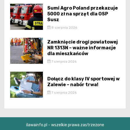
Sumi Agro Poland przekazuje
5000 zł na sprzęt dla OSP
Susz
8 sierpnia 2026
Zamknięcie drogi powiatowej
NR 1313N – ważne informacje
dla mieszkańców
7 sierpnia 2026
Dołącz do klasy IV sportowej w
Zalewie – nabór trwa!
7 sierpnia 2026
ilawainfo.pl - wszelkie prawa zastrzeżone